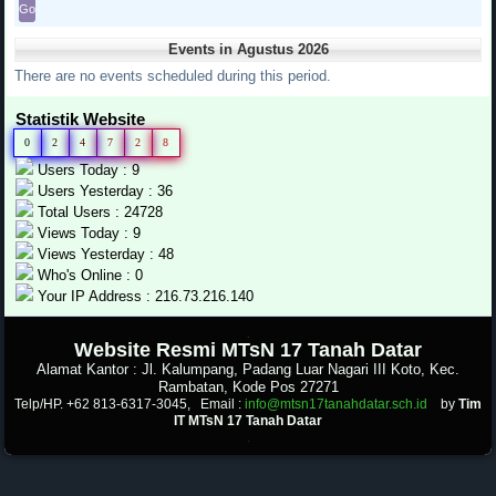
Events in Agustus 2026
There are no events scheduled during this period.
Statistik Website
0
2
4
7
2
8
Users Today : 9
Users Yesterday : 36
Total Users : 24728
Views Today : 9
Views Yesterday : 48
Who's Online : 0
Your IP Address : 216.73.216.140
.
Website Resmi MTsN 17 Tanah Datar
Alamat Kantor : Jl. Kalumpang, Padang Luar Nagari III Koto, Kec.
Rambatan, Kode Pos 27271
Telp/HP. +62 813-6317-3045, Email :
info@mtsn17tanahdatar.sch.id
by
Tim
IT MTsN 17 Tanah Datar
.