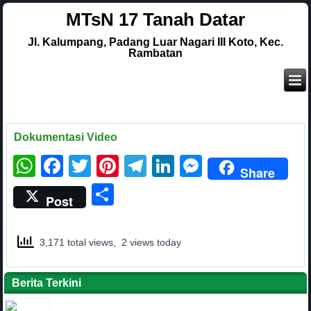
MTsN 17 Tanah Datar
Jl. Kalumpang, Padang Luar Nagari III Koto, Kec.
Rambatan
Dokumentasi Video
WhatsApp
Facebook
Twitter
Pinterest
Telegram
LinkedIn
Messenge
Share
Share
Post
3,171 total views, 2 views today
Berita Terkini