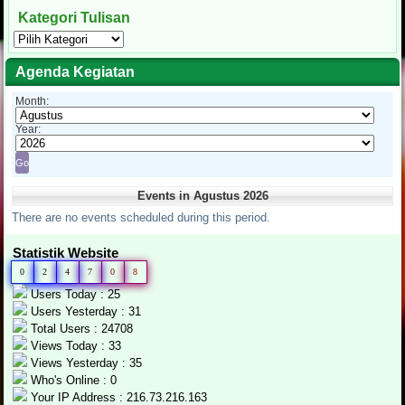
Kategori Tulisan
Kategori
Tulisan
Agenda Kegiatan
Month:
Year:
Events in Agustus 2026
There are no events scheduled during this period.
Statistik Website
0
2
4
7
0
8
Users Today : 25
Users Yesterday : 31
Total Users : 24708
Views Today : 33
Views Yesterday : 35
Who's Online : 0
Your IP Address : 216.73.216.163