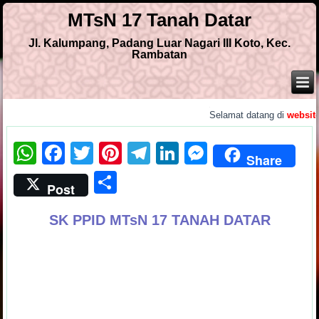
MTsN 17 Tanah Datar
Jl. Kalumpang, Padang Luar Nagari III Koto, Kec.
Rambatan
.
Selamat datang di
website re
WhatsApp
Facebook
Twitter
Pinterest
Telegram
LinkedIn
Messenge
Share
Share
Post
SK PPID MTsN 17 TANAH DATAR