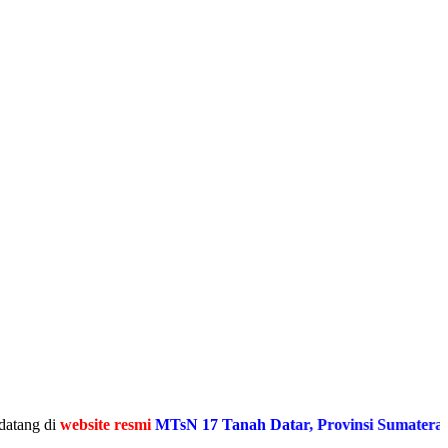
i
website resmi
MTsN 17 Tanah Datar, Provinsi Sumatera Barat
Me