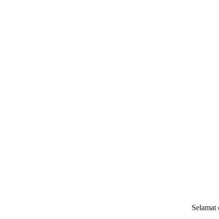
.
Selamat datang d