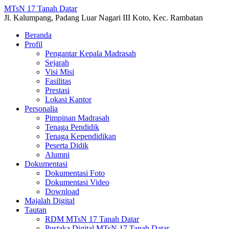
MTsN 17 Tanah Datar
Jl. Kalumpang, Padang Luar Nagari III Koto, Kec. Rambatan
Beranda
Profil
Pengantar Kepala Madrasah
Sejarah
Visi Misi
Fasilitas
Prestasi
Lokasi Kantor
Personalia
Pimpinan Madrasah
Tenaga Pendidik
Tenaga Kependidikan
Peserta Didik
Alumni
Dokumentasi
Dokumentasi Foto
Dokumentasi Video
Download
Majalah Digital
Tautan
RDM MTsN 17 Tanah Datar
Pustaka Digital MTsN 17 Tanah Datar