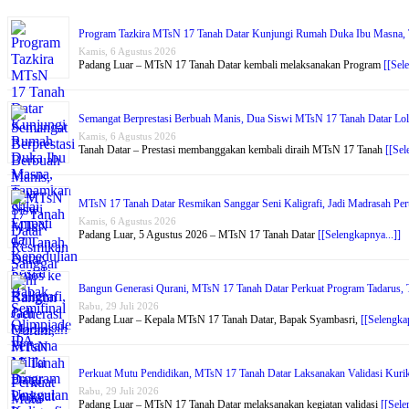
Program Tazkira MTsN 17 Tanah Datar Kunjungi Rumah Duka Ibu Masna, T
Kamis, 6 Agustus 2026
Padang Luar – MTsN 17 Tanah Datar kembali melaksanakan Program
[[Sel
Semangat Berprestasi Berbuah Manis, Dua Siswi MTsN 17 Tanah Datar Lol
Kamis, 6 Agustus 2026
Tanah Datar – Prestasi membanggakan kembali diraih MTsN 17 Tanah
[[Sel
MTsN 17 Tanah Datar Resmikan Sanggar Seni Kaligrafi, Jadi Madrasah Per
Kamis, 6 Agustus 2026
Padang Luar, 5 Agustus 2026 – MTsN 17 Tanah Datar
[[Selengkapnya...]]
Bangun Generasi Qurani, MTsN 17 Tanah Datar Perkuat Program Tadarus, Ta
Rabu, 29 Juli 2026
Padang Luar – Kepala MTsN 17 Tanah Datar, Bapak Syambasri,
[[Selengkap
Perkuat Mutu Pendidikan, MTsN 17 Tanah Datar Laksanakan Validasi Kur
Rabu, 29 Juli 2026
Padang Luar – MTsN 17 Tanah Datar melaksanakan kegiatan validasi
[[Sele