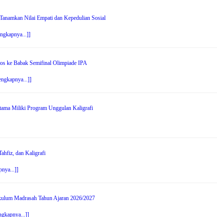
anamkan Nilai Empati dan Kepedulian Sosial
engkapnya...]]
os ke Babak Semifinal Olimpiade IPA
engkapnya...]]
tama Miliki Program Unggulan Kaligrafi
hfiz, dan Kaligrafi
nya...]]
ikulum Madrasah Tahun Ajaran 2026/2027
ngkapnya...]]