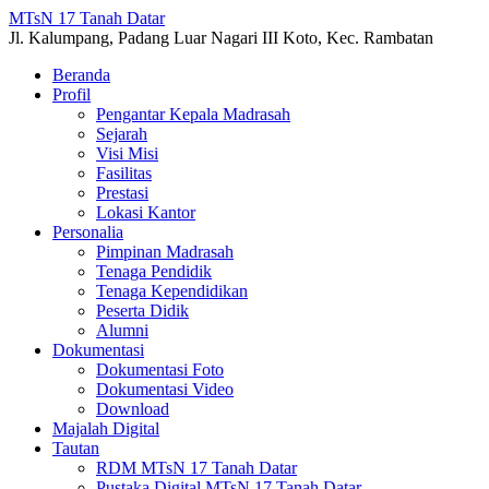
MTsN 17 Tanah Datar
Jl. Kalumpang, Padang Luar Nagari III Koto, Kec. Rambatan
Beranda
Profil
Pengantar Kepala Madrasah
Sejarah
Visi Misi
Fasilitas
Prestasi
Lokasi Kantor
Personalia
Pimpinan Madrasah
Tenaga Pendidik
Tenaga Kependidikan
Peserta Didik
Alumni
Dokumentasi
Dokumentasi Foto
Dokumentasi Video
Download
Majalah Digital
Tautan
RDM MTsN 17 Tanah Datar
Pustaka Digital MTsN 17 Tanah Datar