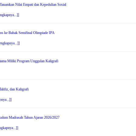
anamkan Nilai Empati dan Kepedulian Sosial
engkapnya...]]
os ke Babak Semifinal Olimpiade IPA
engkapnya...]]
tama Miliki Program Unggulan Kaligrafi
hfiz, dan Kaligrafi
nya...]]
ikulum Madrasah Tahun Ajaran 2026/2027
ngkapnya...]]