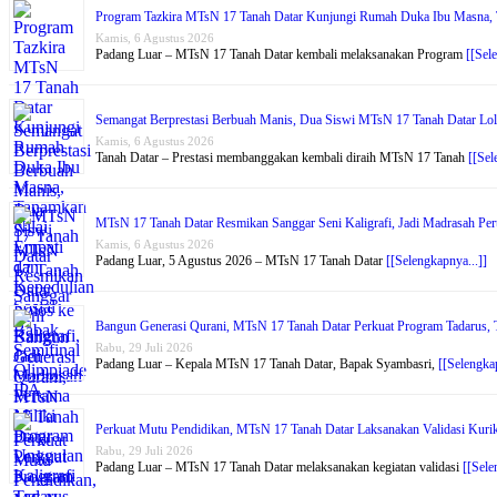
Program Tazkira MTsN 17 Tanah Datar Kunjungi Rumah Duka Ibu Masna, T
Kamis, 6 Agustus 2026
Padang Luar – MTsN 17 Tanah Datar kembali melaksanakan Program
[[Sel
Semangat Berprestasi Berbuah Manis, Dua Siswi MTsN 17 Tanah Datar Lol
Kamis, 6 Agustus 2026
Tanah Datar – Prestasi membanggakan kembali diraih MTsN 17 Tanah
[[Sel
MTsN 17 Tanah Datar Resmikan Sanggar Seni Kaligrafi, Jadi Madrasah Per
Kamis, 6 Agustus 2026
Padang Luar, 5 Agustus 2026 – MTsN 17 Tanah Datar
[[Selengkapnya...]]
Bangun Generasi Qurani, MTsN 17 Tanah Datar Perkuat Program Tadarus, Ta
Rabu, 29 Juli 2026
Padang Luar – Kepala MTsN 17 Tanah Datar, Bapak Syambasri,
[[Selengkap
Perkuat Mutu Pendidikan, MTsN 17 Tanah Datar Laksanakan Validasi Kur
Rabu, 29 Juli 2026
Padang Luar – MTsN 17 Tanah Datar melaksanakan kegiatan validasi
[[Sele