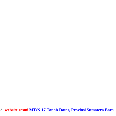
te resmi
MTsN 17 Tanah Datar, Provinsi Sumatera Barat
Media In