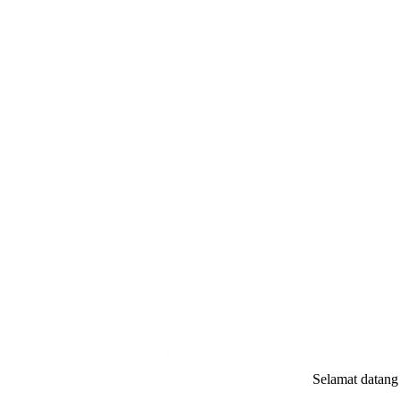
.
Selamat datang di
websi