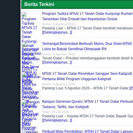
Berita Terkini
Program Tazkira MTsN 17 Tanah Datar Kunjungi Rumah
Tanamkan Nilai Empati dan Kepedulian Sosial
Kamis, 6 Agustus 2026
Padang Luar – MTsN 17 Tanah Datar kembali melaksa
[[Selengkapnya...]]
Semangat Berprestasi Berbuah Manis, Dua Siswi MTsN 
Lolos ke Babak Semifinal Olimpiade IPA
Kamis, 6 Agustus 2026
Tanah Datar – Prestasi membanggakan kembali diraih 
[[Selengkapnya...]]
MTsN 17 Tanah Datar Resmikan Sanggar Seni Kaligrafi
Pertama Miliki Program Unggulan Kaligrafi
Kamis, 6 Agustus 2026
Padang Luar, 5 Agustus 2026 – MTsN 17 Tanah Datar
[[
Bangun Generasi Qurani, MTsN 17 Tanah Datar Perkua
Tadarus, Tahfiz, dan Kaligrafi
Rabu, 29 Juli 2026
Padang Luar – Kepala MTsN 17 Tanah Datar, Bapak Sya
[[Selengkapnya...]]
Perkuat Mutu Pendidikan, MTsN 17 Tanah Datar Laksan