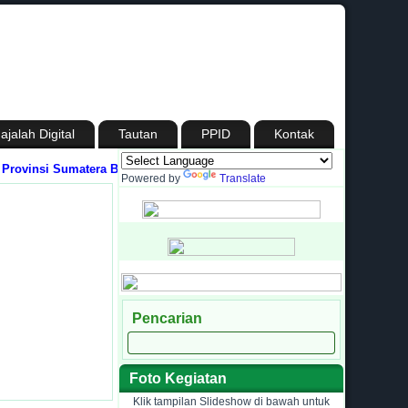
ajalah Digital
Tautan
PPID
Kontak
vinsi Sumatera Barat
Media Informasi dan Silaturahmi antara Madrasah de
Powered by
Translate
Pencarian
Foto Kegiatan
Klik tampilan Slideshow di bawah untuk