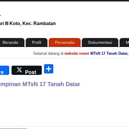
r
i III Koto, Kec. Rambatan
Beranda
Profil
Personalia
Dokumentasi
M
.
Selamat datang di
website resmi
MTsN 17 Tanah Datar, Pro
n
enger
Share
re
Post
impinan MTsN 17 Tanah Datar