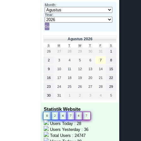
Month:
Year:
Agustus 2026
S
M
T
W
T
F
S
26
27
28
29
30
31
1
2
3
4
5
6
7
8
9
10
11
12
13
14
15
16
17
18
19
20
21
22
23
24
25
26
27
28
29
30
31
1
2
3
4
5
Statistik Website
0
2
4
7
4
7
Users Today : 28
Users Yesterday : 36
Total Users : 24747