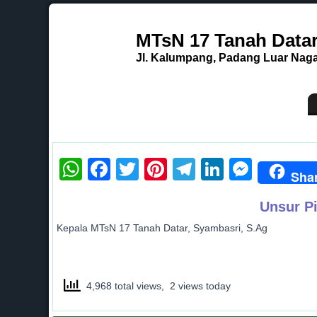
MTsN 17 Tanah Data
Jl. Kalumpang, Padang Luar Nagar
WhatsApp
Facebook
Twitter
Pinterest
Telegram
LinkedI
Mess
Sha
Unsur P
Kepala MTsN 17 Tanah Datar, Syambasri, S.Ag
4,968 total views, 2 views today