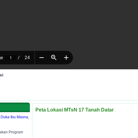
si
Peta Lokasi MTsN 17 Tanah Datar
 Duka Ibu Masna,
nakan Program