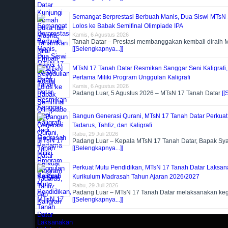
Semangat Berprestasi Berbuah Manis, Dua Siswi MTsN 
Lolos ke Babak Semifinal Olimpiade IPA
Kamis, 6 Agustus 2026
Tanah Datar – Prestasi membanggakan kembali diraih 
[[Selengkapnya...]]
MTsN 17 Tanah Datar Resmikan Sanggar Seni Kaligrafi
Pertama Miliki Program Unggulan Kaligrafi
Kamis, 6 Agustus 2026
Padang Luar, 5 Agustus 2026 – MTsN 17 Tanah Datar
[[
Bangun Generasi Qurani, MTsN 17 Tanah Datar Perkua
Tadarus, Tahfiz, dan Kaligrafi
Rabu, 29 Juli 2026
Padang Luar – Kepala MTsN 17 Tanah Datar, Bapak Sya
[[Selengkapnya...]]
Perkuat Mutu Pendidikan, MTsN 17 Tanah Datar Laksan
Kurikulum Madrasah Tahun Ajaran 2026/2027
Rabu, 29 Juli 2026
Padang Luar – MTsN 17 Tanah Datar melaksanakan kegi
[[Selengkapnya...]]