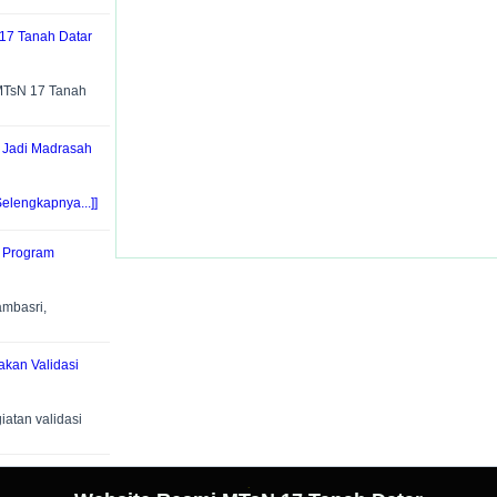
17 Tanah Datar
MTsN 17 Tanah
, Jadi Madrasah
Selengkapnya...]]
t Program
mbasri,
akan Validasi
atan validasi
.