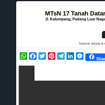
MTsN 17 Tanah Data
Jl. Kalumpang, Padang Luar Nagar
.
Selamat datang di
webs
WhatsApp
Facebook
Twitter
Pinterest
Telegram
LinkedI
Mess
Sha