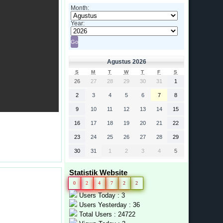
Month:
Year:
Agustus 2026
S
M
T
W
T
F
S
26
27
28
29
30
31
1
2
3
4
5
6
7
8
9
10
11
12
13
14
15
16
17
18
19
20
21
22
23
24
25
26
27
28
29
30
31
1
2
3
4
5
Statistik Website
0
2
4
7
2
2
Users Today : 3
Users Yesterday : 36
Total Users : 24722