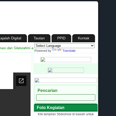
ajalah Digital
Tautan
PPID
Kontak
 dan Silaturahmi antara Madrasah dengan Masyarakat
Powered by
Translate
Pencarian
Foto Kegiatan
Klik tampilan Slideshow di bawah untuk