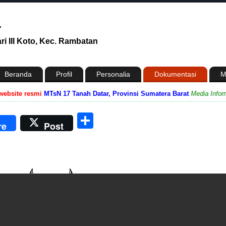
r
i III Koto, Kec. Rambatan
Beranda
Profil
Personalia
Dokumentasi
M
ite resmi
MTsN 17 Tanah Datar, Provinsi Sumatera Barat
Media Informasi
n
enger
Share
re
Post