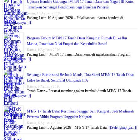
Upacara Bendera Gabungan MTsN 17 Tanah Datar dan Nagari III Koto,
Tanamkan Semangat Pendidikan bagi Generasi Penerus
Senin, 10 Agustus 2026
Padang Luar, 10 Agustus 2026 – Pelaksanaan upacara bendera di
[[Selengkapnya...]]
Program Tazkira MTsN 17 Tanah Datar Kunjungi Rumah Duka Ibu
Masna, Tanamkan Nilai Empati dan Kepedulian Sosial
Kamis, 6 Agustus 2026
Padang Luar – MTsN 17 Tanah Datar kembali melaksanakan Program
[[Selengkapnya...]]
Semangat Berprestasi Berbuah Manis, Dua Siswi MTsN 17 Tanah Datar
Lolos ke Babak Semifinal Olimpiade IPA
Kamis, 6 Agustus 2026
Tanah Datar – Prestasi membanggakan kembali diraih MTsN 17 Tanah
[[Selengkapnya...]]
MTsN 17 Tanah Datar Resmikan Sanggar Seni Kaligrafi, Jadi Madrasah
Pertama Miliki Program Unggulan Kaligrafi
Kamis, 6 Agustus 2026
Padang Luar, 5 Agustus 2026 – MTsN 17 Tanah Datar
[[Selengkapnya...]]