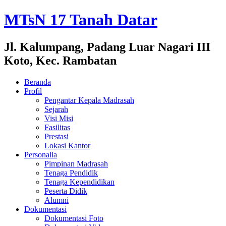
MTsN 17 Tanah Datar
Jl. Kalumpang, Padang Luar Nagari III
Koto, Kec. Rambatan
Beranda
Profil
Pengantar Kepala Madrasah
Sejarah
Visi Misi
Fasilitas
Prestasi
Lokasi Kantor
Personalia
Pimpinan Madrasah
Tenaga Pendidik
Tenaga Kependidikan
Peserta Didik
Alumni
Dokumentasi
Dokumentasi Foto