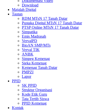
Dokumentasi Video
Download
Majalah Digital
Tautan
RDM MTsN 17 Tanah Datar
Pustaka Digital MTsN 17 Tanah Datar
PTSP Online MTsN 17 Tanah Datar
Simpatika
Emis Madrasah
VervalPD
BioAN SMP/MTs
Verval TIK
ANBK
Simpeg Kemenag
Sieka Kemenag
Kemenag Tanah Datar
PMPZI
Lapor
PPID
SK PPID
Struktur Organisasi
Kode Etik Guru
Tata Tertib Siswa
PPID Kemenag
Kontak