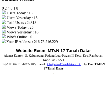
0
2
4
8
1
8
Users Today : 15
Users Yesterday : 15
Total Users : 24818
Views Today : 25
Views Yesterday : 16
Who's Online : 0
Your IP Address : 216.73.216.229
.
Website Resmi MTsN 17 Tanah Datar
Alamat Kantor : Jl. Kalumpang, Padang Luar Nagari III Koto, Kec. Rambatan,
Kode Pos 27271
Telp/HP. +62 813-6317-3045, Email :
info@mtsn17tanahdatar.sch.id
by
Tim IT MTsN
17 Tanah Datar
.