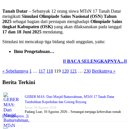
Tanah Datar
– Sebanyak 12 orang siswa MTsN 17 Tanah Datar
mengikuti
Simulasi Olimpiade Sains Nasional (OSN) Tahun
2025
sebagai bagian dari persiapan menghadapi
Olimpiade Sains
tingkat Kabupaten (OSK)
yang akan dilaksanakan pada tanggal
17 dan 18 Juni 2025
mendatang.
Simulasi ini mencakup tiga bidang studi unggulan, yaitu:
Ilmu Pengetahuan…
[[ BACA SELENGKAPNYA...]]
« Sebelumnya
1
…
117
118
119
120
121
…
230
Berikutnya »
Berita Terkini
GEBER MAS: Dari Masjid Baiturrahman, MTsN 17 Tanah Datar
Tumbuhkan Kepedulian dan Gotong Royong
Senin, 10 Agustus 2026
Padang Luar, 10 Agustus 2026 – Semangat menjaga kebersihan rumah
[[Selengkapnya...]]