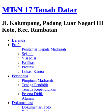
MTsN 17 Tanah Datar
Jl. Kalumpang, Padang Luar Nagari III
Koto, Kec. Rambatan
Beranda
Profil
Pengantar Kepala Madrasah
Sejarah
Visi Misi
Fasilitas
Prestasi
Lokasi Kantor
Personalia
Pimpinan Madrasah
Tenaga Pendidik
Tenaga Kependidikan
Peserta Didik
Alumni
Dokumentasi
Dokumentasi Foto