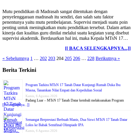
Mutu pendidikan di Madrasah sangat ditentukan dengan
penyelenggaraan madrasah itu sendiri, dan salah satu faktor
penentunya yaitu mutu pembelajaran. Supervisi menjadi suatu poin
penting untuk meningkatkan mutu pendidikan tersebut. Dalam artian
kinerja dan kualitas guru dinilai melalui suatu kegiatan yang disebut
supervisi akademik. Berdasarkan hal ini, maka Kepala MTsN 17…
[[ BACA SELENGKAPNYA...]]
« Sebelumnya
1
…
202
203
204
205
206
…
228
Berikutnya »
Berita Terkini
Program Tazkira MTsN 17 Tanah Datar Kunjungi Rumah Duka Ibu
Masna, Tanamkan Nilai Empati dan Kepedulian Sosial
Kamis, 6 Agustus 2026
Padang Luar – MTsN 17 Tanah Datar kembali melaksanakan Program
[[Selengkapnya...]]
Semangat Berprestasi Berbuah Manis, Dua Siswi MTsN 17 Tanah Datar
Lolos ke Babak Semifinal Olimpiade IPA
Kamis, 6 Agustus 2026