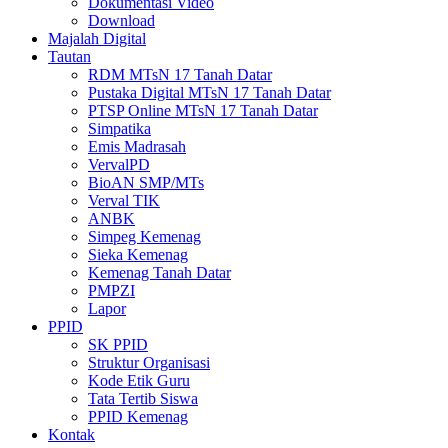
Dokumentasi Video
Download
Majalah Digital
Tautan
RDM MTsN 17 Tanah Datar
Pustaka Digital MTsN 17 Tanah Datar
PTSP Online MTsN 17 Tanah Datar
Simpatika
Emis Madrasah
VervalPD
BioAN SMP/MTs
Verval TIK
ANBK
Simpeg Kemenag
Sieka Kemenag
Kemenag Tanah Datar
PMPZI
Lapor
PPID
SK PPID
Struktur Organisasi
Kode Etik Guru
Tata Tertib Siswa
PPID Kemenag
Kontak