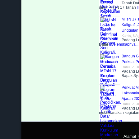
Tanah Dat
diraih MTsN 17 Tanah
[
MTsN 17 T
Kaligrafi,
Unggulan 
Kamis, 6 A
Padang Lu
Datar
[[Selengkapnya...]
Bangun Ge
Perkuat Pr
Rabu, 29 Ju
Padang Lu
Bapak Sy
Perkuat M
Laksanaka
Ajaran 20
Rabu, 29 Ju
Padang Lu
melaksanakan kegiatan
Alamat K