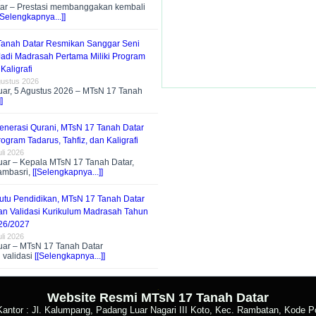
ar – Prestasi membanggakan kembali
[Selengkapnya...]]
anah Datar Resmikan Sanggar Seni
 Jadi Madrasah Pertama Miliki Program
Kaligrafi
gustus 2026
ar, 5 Agustus 2026 – MTsN 17 Tanah
]
nerasi Qurani, MTsN 17 Tanah Datar
ogram Tadarus, Tahfiz, dan Kaligrafi
li 2026
ar – Kepala MTsN 17 Tanah Datar,
ambasri,
[[Selengkapnya...]]
utu Pendidikan, MTsN 17 Tanah Datar
n Validasi Kurikulum Madrasah Tahun
26/2027
li 2026
ar – MTsN 17 Tanah Datar
 validasi
[[Selengkapnya...]]
.
Website Resmi MTsN 17 Tanah Datar
antor : Jl. Kalumpang, Padang Luar Nagari III Koto, Kec. Rambatan, Kode 