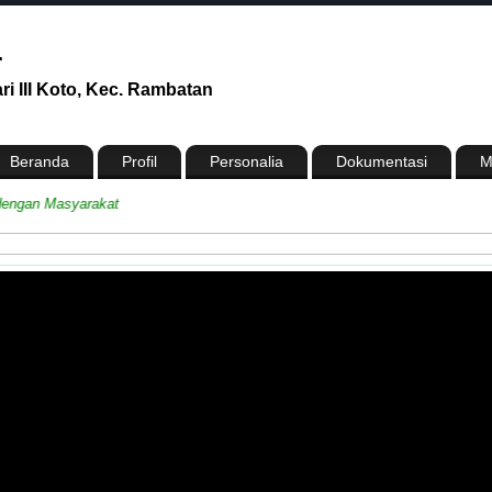
r
i III Koto, Kec. Rambatan
Beranda
Profil
Personalia
Dokumentasi
M
an Masyarakat