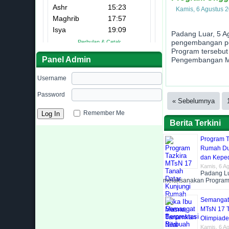
Kamis, 6 Agustus 
Padang Luar, 5 A
pengembangan pot
Program tersebut 
Panel Admin
Pengembangan Mu
Username
 MTsN 17 Tanah Datar
SN 17 TANAH DATAR
Password
« Sebelumnya
Madrasah siap 
Penunjukan Ma
Para peserta d
Setiap Hari S
Madrasah mem
Penandatan
Sebuah pr
Seti
Keb
Remember Me
Berita Terkini
Program T
Rumah Duk
dan Keped
Kamis, 6 A
Padang Lu
melaksanakan Progra
Semangat 
MTsN 17 T
Olimpiade
Kamis, 6 A