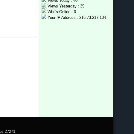
Views Today : 40
Views Yesterday : 35
Who's Online : 0
Your IP Address : 216.73.217.134
Pos 27271