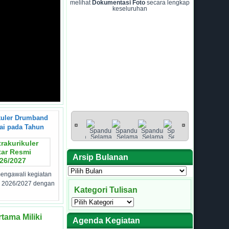
melihat
Dokumentasi Foto
secara lengkap
keseluruhan
kuler Drumband
Semangat Berolahraga, Siswa MTsN 17 Tanah
ai pada Tahun
Datar Antusias Ikuti Kegiatan Ekstrakurikuler
Arsip Bulanan
Arsip
engawali kegiatan
Padang Luar – Suasana penuh semangat dan antusias
Bulanan
tampak mewarnai kegiatan ekstrakurikuler olahraga yang
n 2026/2027 dengan
Kategori Tulisan
dilaksanakan
Kategori
[Selengkapnya...]
Tulisan
tama Miliki
Agenda Kegiatan