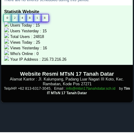
Statistik Website
0
2
4
8
1
8
Users Today : 15
Users Yesterday : 15
Total Users : 24818
Views Today : 25
Views Yesterday : 16
Who's Online : 0
Your IP Address : 216.73.216.26
.
Website Resmi MTsN 17 Tanah Datar
Alamat Kantor : Jl. Kalumpang, Padang Luar Nagari III Koto, Kec.
Rambatan, Kode Pos 27271
Telp/HP. +62 813-6317-3045, Email :
info@mtsn17tanahdatar.sch.id
by
Tim
IT MTsN 17 Tanah Datar
.