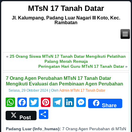
MTsN 17 Tanah Datar
Jl. Kalumpang, Padang Luar Nagari III Koto, Kec.
Rambatan
.
S
«
25 Orang Siswa MTsN 17 Tanah Datar Mengikuti Pelatihan
Palang Merah Remaja
Peringatan Hari Guru MTsN 17 Tanah Datar
»
7 Orang Agen Perubahan MTsN 17 Tanah Datar
Mengikuti Evaluasi dan Pembinaan Agen Perubahan
Selasa, 29 Oktober 2024
|
Oleh
Admin MTsN 17 Tanah Datar
WhatsApp
Facebook
Twitter
Pinterest
Telegram
LinkedIn
Messenge
Share
Share
Post
Padang Luar (Info_humas):
7 Orang Agen Perubahan di MTsN