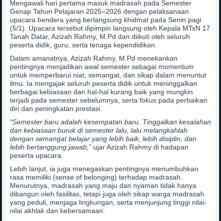
Mengawali hari pertama masuk madrasah pada Semester
Genap Tahun Pelajaran 2025–2026 dengan pelaksanaan
upacara bendera yang berlangsung khidmat pada Senin pagi
(5/1). Upacara tersebut dipimpin langsung oleh Kepala MTsN 17
Tanah Datar, Azizah Rahmy, M.Pd dan diikuti oleh seluruh
peserta didik, guru, serta tenaga kependidikan.
Dalam amanatnya, Azizah Rahmy, M.Pd menekankan
pentingnya menjadikan awal semester sebagai momentum
untuk memperbarui niat, semangat, dan sikap dalam menuntut
ilmu. Ia mengajak seluruh peserta didik untuk meninggalkan
berbagai kebiasaan dan hal-hal kurang baik yang mungkin
terjadi pada semester sebelumnya, serta fokus pada perbaikan
diri dan peningkatan prestasi.
“Semester baru adalah kesempatan baru. Tinggalkan kesalahan
dan kebiasaan buruk di semester lalu, lalu melangkahlah
dengan semangat belajar yang lebih baik, lebih disiplin, dan
lebih bertanggung jawab,
” ujar Azizah Rahmy di hadapan
peserta upacara.
Lebih lanjut, ia juga menegaskan pentingnya menumbuhkan
rasa memiliki (sense of belonging) terhadap madrasah.
Menurutnya, madrasah yang maju dan nyaman tidak hanya
dibangun oleh fasilitas, tetapi juga oleh sikap warga madrasah
yang peduli, menjaga lingkungan, serta menjunjung tinggi nilai-
nilai akhlak dan kebersamaan.