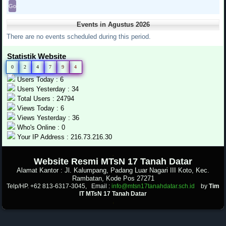
Events in Agustus 2026
There are no events scheduled during this period.
Statistik Website
0
2
4
7
9
4
Users Today : 6
Users Yesterday : 34
Total Users : 24794
Views Today : 6
Views Yesterday : 36
Who's Online : 0
Your IP Address : 216.73.216.30
.
Website Resmi MTsN 17 Tanah Datar
Alamat Kantor : Jl. Kalumpang, Padang Luar Nagari III Koto, Kec.
Rambatan, Kode Pos 27271
Telp/HP. +62 813-6317-3045, Email :
info@mtsn17tanahdatar.sch.id
by
Tim
IT MTsN 17 Tanah Datar
.