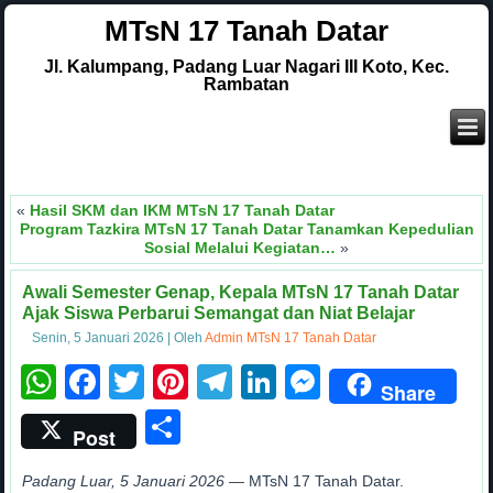
MTsN 17 Tanah Datar
Jl. Kalumpang, Padang Luar Nagari III Koto, Kec.
Rambatan
.
S
«
Hasil SKM dan IKM MTsN 17 Tanah Datar
Program Tazkira MTsN 17 Tanah Datar Tanamkan Kepedulian
Sosial Melalui Kegiatan…
»
Awali Semester Genap, Kepala MTsN 17 Tanah Datar
Ajak Siswa Perbarui Semangat dan Niat Belajar
Senin, 5 Januari 2026
|
Oleh
Admin MTsN 17 Tanah Datar
WhatsApp
Facebook
Twitter
Pinterest
Telegram
LinkedIn
Messenge
Share
Share
Post
Padang Luar, 5 Januari 2026
— MTsN 17 Tanah Datar.