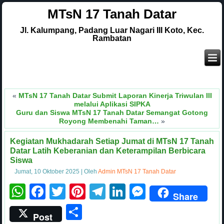
MTsN 17 Tanah Datar
Jl. Kalumpang, Padang Luar Nagari III Koto, Kec.
Rambatan
.
«
MTsN 17 Tanah Datar Submit Laporan Kinerja Triwulan III
melalui Aplikasi SIPKA
Guru dan Siswa MTsN 17 Tanah Datar Semangat Gotong
Royong Membenahi Taman…
»
Kegiatan Mukhadarah Setiap Jumat di MTsN 17 Tanah
Datar Latih Keberanian dan Keterampilan Berbicara
Siswa
Jumat, 10 Oktober 2025
|
Oleh
Admin MTsN 17 Tanah Datar
WhatsApp
Facebook
Twitter
Pinterest
Telegram
LinkedIn
Messenge
Share
Share
Post