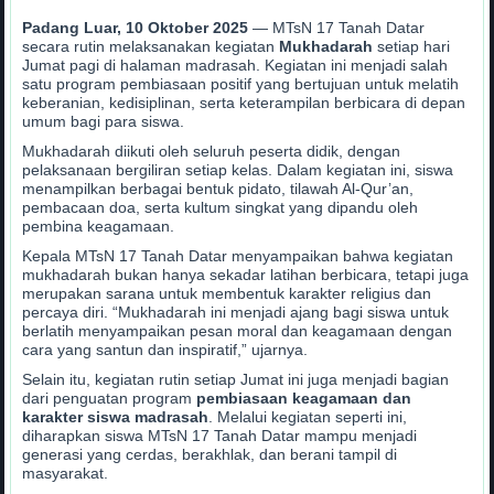
Padang Luar, 10 Oktober 2025
— MTsN 17 Tanah Datar
secara rutin melaksanakan kegiatan
Mukhadarah
setiap hari
Jumat pagi di halaman madrasah. Kegiatan ini menjadi salah
satu program pembiasaan positif yang bertujuan untuk melatih
keberanian, kedisiplinan, serta keterampilan berbicara di depan
umum bagi para siswa.
Mukhadarah diikuti oleh seluruh peserta didik, dengan
pelaksanaan bergiliran setiap kelas. Dalam kegiatan ini, siswa
menampilkan berbagai bentuk pidato, tilawah Al-Qur’an,
pembacaan doa, serta kultum singkat yang dipandu oleh
pembina keagamaan.
Kepala MTsN 17 Tanah Datar menyampaikan bahwa kegiatan
mukhadarah bukan hanya sekadar latihan berbicara, tetapi juga
merupakan sarana untuk membentuk karakter religius dan
percaya diri. “Mukhadarah ini menjadi ajang bagi siswa untuk
berlatih menyampaikan pesan moral dan keagamaan dengan
cara yang santun dan inspiratif,” ujarnya.
Selain itu, kegiatan rutin setiap Jumat ini juga menjadi bagian
dari penguatan program
pembiasaan keagamaan dan
karakter siswa madrasah
. Melalui kegiatan seperti ini,
diharapkan siswa MTsN 17 Tanah Datar mampu menjadi
generasi yang cerdas, berakhlak, dan berani tampil di
masyarakat.