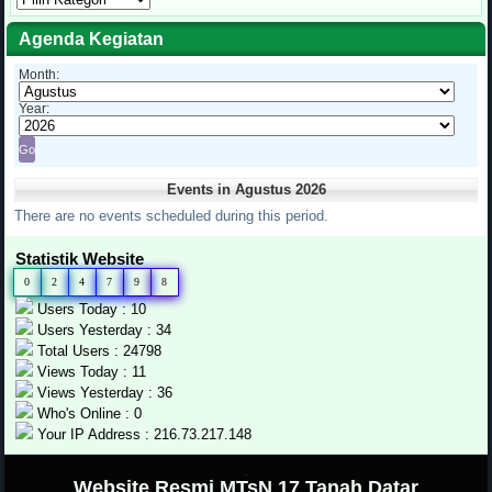
Tulisan
Agenda Kegiatan
Month:
Year:
Events in Agustus 2026
There are no events scheduled during this period.
Statistik Website
0
2
4
7
9
8
Users Today : 10
Users Yesterday : 34
Total Users : 24798
Views Today : 11
Views Yesterday : 36
Who's Online : 0
Your IP Address : 216.73.217.148
.
Website Resmi MTsN 17 Tanah Datar