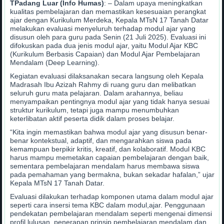
TPadang Luar (Info Humas)
: – Dalam upaya meningkatkan
kualitas pembelajaran dan memastikan kesesuaian perangkat
ajar dengan Kurikulum Merdeka, Kepala MTsN 17 Tanah Datar
melakukan evaluasi menyeluruh terhadap modul ajar yang
disusun oleh para guru pada Senin (21 Juli 2025). Evaluasi ini
difokuskan pada dua jenis modul ajar, yaitu Modul Ajar KBC
(Kurikulum Berbasis Capaian) dan Modul Ajar Pembelajaran
Mendalam (Deep Learning).
Kegiatan evaluasi dilaksanakan secara langsung oleh Kepala
Madrasah Ibu Azizah Rahmy di ruang guru dan melibatkan
seluruh guru mata pelajaran. Dalam arahannya, beliau
menyampaikan pentingnya modul ajar yang tidak hanya sesuai
struktur kurikulum, tetapi juga mampu menumbuhkan
keterlibatan aktif peserta didik dalam proses belajar.
“Kita ingin memastikan bahwa modul ajar yang disusun benar-
benar kontekstual, adaptif, dan mengarahkan siswa pada
kemampuan berpikir kritis, kreatif, dan kolaboratif. Modul KBC
harus mampu memetakan capaian pembelajaran dengan baik,
sementara pembelajaran mendalam harus membawa siswa
pada pemahaman yang bermakna, bukan sekadar hafalan,” ujar
Kepala MTsN 17 Tanah Datar.
Evaluasi dilakukan terhadap komponen utama dalam modul ajar
seperti cara insersi tema KBC dalam modul,ajar. Penggunaan
pendekatan pembelajaran mendalam seperti mengenai dimensi
profil lulusan, penerapan prinsip pembelajaran mendalam dan