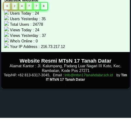
0
2
4
7
7
8
Users Today : 24
Users Yesterday : 35
Total Users : 24778
Views Today : 24
Views Yesterday : 37
Who's Online : 0
Your IP Address : 216.73.217.12
.
Website Resmi MTsN 17 Tanah Datar
Alamat Kantor : Jl. Kalumpang, Padang Luar Nagari III Koto, Kec.
Rambatan, Kode Pos 27271
Telp/HP. +62 813-6317-3045, Email :
info@mtsn17tanahdatar.sch.id
by
Tim
IT MTsN 17 Tanah Datar
.