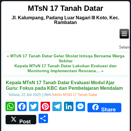
MTsN 17 Tanah Datar
Jl. Kalumpang, Padang Luar Nagari III Koto, Kec.
Rambatan
.
Selamat d
«
MTsN 17 Tanah Datar Gelar Sholat Istisqa Bersama Warga
Sekitar
Kepala MTsN 17 Tanah Datar Lakukan Evaluasi dan
Monitoring Implementasi Rencana…
»
Kepala MTsN 17 Tanah Datar Evaluasi Modul Ajar
Guru: Fokus pada KBC dan Pembelajaran Mendalam
Selasa, 22 Juli 2025
|
Oleh
Admin MTsN 17 Tanah Datar
WhatsApp
Facebook
Twitter
Pinterest
Telegram
LinkedIn
Messenge
Share
Share
Post