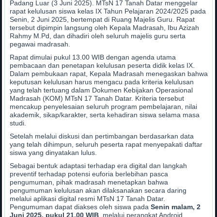
Padang Luar (3 Juni 2025). MTsN 17 Tanah Datar menggelar
rapat kelulusan siswa kelas IX Tahun Pelajaran 2024/2025 pada
Senin, 2 Juni 2025, bertempat di Ruang Majelis Guru. Rapat
tersebut dipimpin langsung oleh Kepala Madrasah, Ibu Azizah
Rahmy M.Pd, dan dihadiri oleh seluruh majelis guru serta
pegawai madrasah.
Rapat dimulai pukul 13.00 WIB dengan agenda utama
pembacaan dan penetapan kelulusan peserta didik kelas IX.
Dalam pembukaan rapat, Kepala Madrasah menegaskan bahwa
keputusan kelulusan harus mengacu pada kriteria kelulusan
yang telah tertuang dalam Dokumen Kebijakan Operasional
Madrasah (KOM) MTsN 17 Tanah Datar. Kriteria tersebut
mencakup penyelesaian seluruh program pembelajaran, nilai
akademik, sikap/karakter, serta kehadiran siswa selama masa
studi.
Setelah melalui diskusi dan pertimbangan berdasarkan data
yang telah dihimpun, seluruh peserta rapat menyepakati daftar
siswa yang dinyatakan lulus.
Sebagai bentuk adaptasi terhadap era digital dan langkah
preventif terhadap potensi euforia berlebihan pasca
pengumuman, pihak madrasah menetapkan bahwa
pengumuman kelulusan akan dilaksanakan secara daring
melalui aplikasi digital resmi MTsN 17 Tanah Datar.
Pengumuman dapat diakses oleh siswa pada
Senin malam, 2
Juni 2025, pukul 21.00 WIB
, melalui perangkat Android