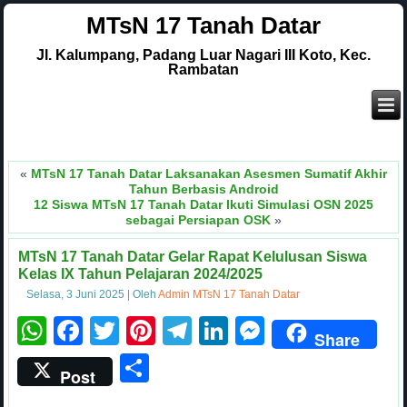
MTsN 17 Tanah Datar
Jl. Kalumpang, Padang Luar Nagari III Koto, Kec.
Rambatan
.
Sel
«
MTsN 17 Tanah Datar Laksanakan Asesmen Sumatif Akhir
Tahun Berbasis Android
12 Siswa MTsN 17 Tanah Datar Ikuti Simulasi OSN 2025
sebagai Persiapan OSK
»
MTsN 17 Tanah Datar Gelar Rapat Kelulusan Siswa
Kelas IX Tahun Pelajaran 2024/2025
Selasa, 3 Juni 2025
|
Oleh
Admin MTsN 17 Tanah Datar
WhatsApp
Facebook
Twitter
Pinterest
Telegram
LinkedIn
Messenge
Share
Share
Post