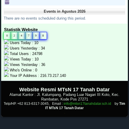
Events in Agustus 2026
There are no events scheduled during this period.
Statistik Website
0
2
4
7
9
8
Users Today : 10
Users Yesterday : 34
Total Users : 24798
Views Today : 10
Views Yesterday : 36
Who's Online : 0
Your IP Address : 216.73.217.140
.
Website Resmi MTsN 17 Tanah Datar
Alamat Kantor : Jl. Kalumpang, Padang Luar Nagari III Koto, Kec.
Rambatan, Kode Pos 27271
Telp/HP. +62 813-6317-3045, Email :
info@mtsn17tanahdatar.sch.id
by
Tim
IT MTsN 17 Tanah Datar
.