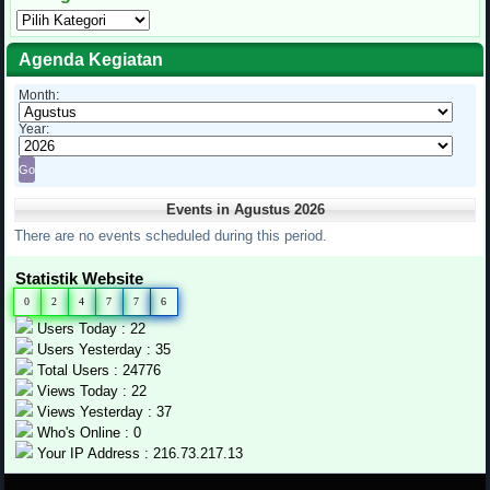
Kategori
Tulisan
Agenda Kegiatan
Month:
Year:
Events in Agustus 2026
There are no events scheduled during this period.
Statistik Website
0
2
4
7
7
6
Users Today : 22
Users Yesterday : 35
Total Users : 24776
Views Today : 22
Views Yesterday : 37
Who's Online : 0
Your IP Address : 216.73.217.13