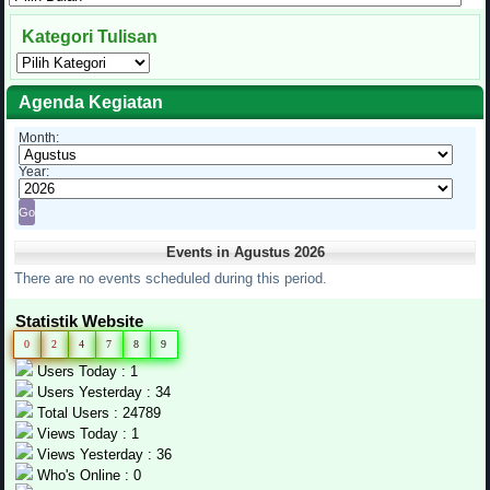
Bulanan
Kategori Tulisan
Kategori
Tulisan
Agenda Kegiatan
Month:
Year:
Events in Agustus 2026
There are no events scheduled during this period.
Statistik Website
0
2
4
7
8
9
Users Today : 1
Users Yesterday : 34
Total Users : 24789
Views Today : 1
Views Yesterday : 36
Who's Online : 0