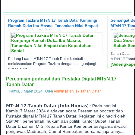
MAKLUMAT LAYANAN
Program Tazkira MTsN 17 Tanah Datar Kunjungi
Semangat Be
Rumah Duka Ibu Masna, Tanamkan Nilai Empati
MTsN 17 Tana
dan Kepedulian Sosial
Olimpiade I
Tanah Datar –
Padang Luar – MTsN 17 Tanah Datar kembali
MTsN 17 Tanah
melaksanakan Program Tazkira dengan mengunjungi
[Selengkapn
rumah duka
[Selengkapnya...]
Peresmian podcast dan Pustaka Digital MTsN 17
Tanah Datar
Kamis, 7 Maret 2024
|
Oleh
Admin MTsN 17 Tanah Datar
𝗠𝗧𝘀𝗡 𝟭𝟳 𝗧𝗮𝗻𝗮𝗵 𝗗𝗮𝘁𝗮𝗿 (𝗜𝗻𝗳𝗼-𝗛𝘂𝗺𝗮𝘀) : Pada hari ini
Kamis. 7 Maret 2024 diadakan acara Peresmian podcast dan
Pustaka digital MTsN 17 Tanah Datar. Kegiatan ini dihadiri oleh
Staf Ahli pemerintah, hukum dan politik Kantor Bupati Tanah
Datar Erizanur, M.Si.Kepala Kantor Kementerian Agama diwakili
pengawas Madrasah, Camat Rambatan, bersama jajarannya…