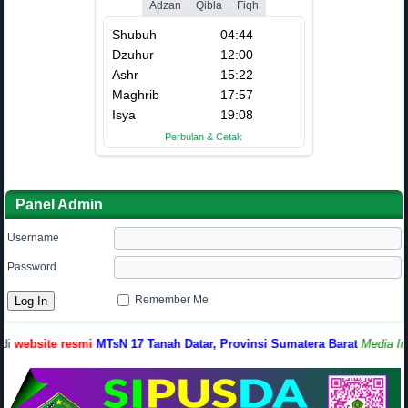
Panel Admin
Username
Password
Remember Me
bsite resmi
MTsN 17 Tanah Datar, Provinsi Sumatera Barat
Media Informa