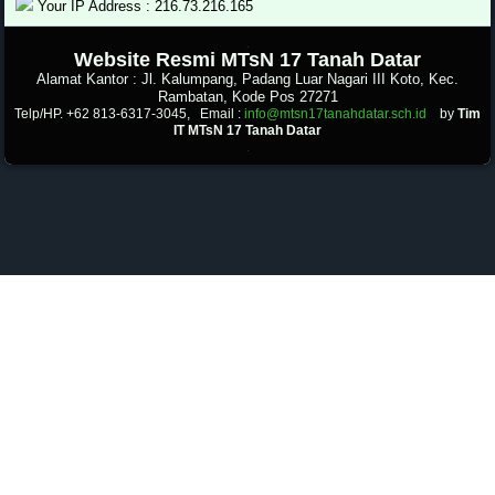
Your IP Address : 216.73.216.165
.
Website Resmi MTsN 17 Tanah Datar
Alamat Kantor : Jl. Kalumpang, Padang Luar Nagari III Koto, Kec.
Rambatan, Kode Pos 27271
Telp/HP. +62 813-6317-3045, Email :
info@mtsn17tanahdatar.sch.id
by
Tim
IT MTsN 17 Tanah Datar
.