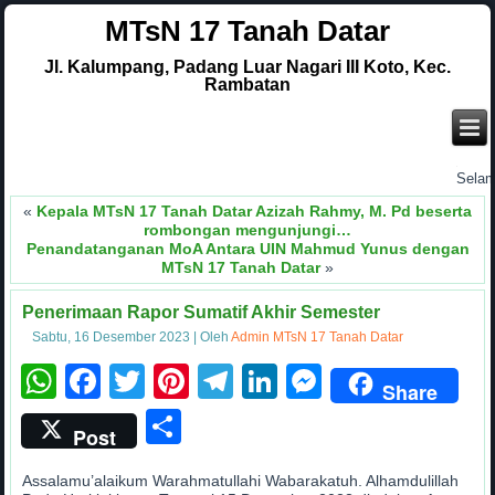
MTsN 17 Tanah Datar
Jl. Kalumpang, Padang Luar Nagari III Koto, Kec.
Rambatan
.
Selamat 
«
Kepala MTsN 17 Tanah Datar Azizah Rahmy, M. Pd beserta
rombongan mengunjungi…
Penandatanganan MoA Antara UIN Mahmud Yunus dengan
MTsN 17 Tanah Datar
»
Penerimaan Rapor Sumatif Akhir Semester
Sabtu, 16 Desember 2023
|
Oleh
Admin MTsN 17 Tanah Datar
WhatsApp
Facebook
Twitter
Pinterest
Telegram
LinkedIn
Messenge
Share
Share
Post
Assalamu’alaikum Warahmatullahi Wabarakatuh. Alhamdulillah