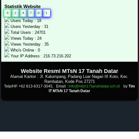
Statistik Website
0
2
4
7
0
1
Users Today : 18
Users Yesterday : 31
Total Users : 24701
Views Today : 24
Views Yesterday : 35
Who's Online : 0
Your IP Address : 216.73.216.202
.
Website Resmi MTsN 17 Tanah Datar
Alamat Kantor : Jl. Kalumpang, Padang Luar Nagari III Koto, Kec.
Rambatan, Kode Pos 27271
Telp/HP. +62 813-6317-3045, Email :
info@mtsn17tanahdatar.sch.id
by
Tim
IT MTsN 17 Tanah Datar
.