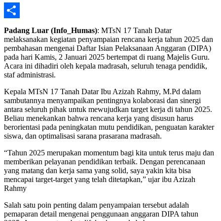
Share
Padang Luar (Info_Humas)
: MTsN 17 Tanah Datar
melaksanakan kegiatan penyampaian rencana kerja tahun 2025 dan
pembahasan mengenai Daftar Isian Pelaksanaan Anggaran (DIPA)
pada hari Kamis, 2 Januari 2025 bertempat di ruang Majelis Guru.
Acara ini dihadiri oleh kepala madrasah, seluruh tenaga pendidik,
staf administrasi.
Kepala MTsN 17 Tanah Datar Ibu Azizah Rahmy, M.Pd dalam
sambutannya menyampaikan pentingnya kolaborasi dan sinergi
antara seluruh pihak untuk mewujudkan target kerja di tahun 2025.
Beliau menekankan bahwa rencana kerja yang disusun harus
berorientasi pada peningkatan mutu pendidikan, penguatan karakter
siswa, dan optimalisasi sarana prasarana madrasah.
“Tahun 2025 merupakan momentum bagi kita untuk terus maju dan
memberikan pelayanan pendidikan terbaik. Dengan perencanaan
yang matang dan kerja sama yang solid, saya yakin kita bisa
mencapai target-target yang telah ditetapkan,” ujar ibu Azizah
Rahmy
Salah satu poin penting dalam penyampaian tersebut adalah
pemaparan detail mengenai penggunaan anggaran DIPA tahun