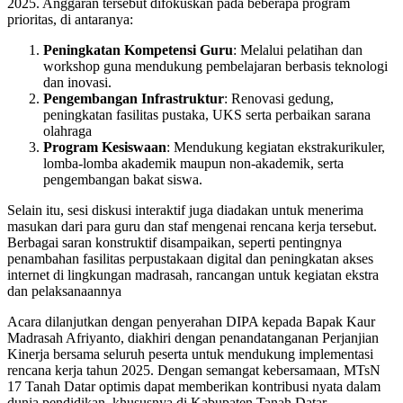
2025. Anggaran tersebut difokuskan pada beberapa program
prioritas, di antaranya:
Peningkatan Kompetensi Guru
: Melalui pelatihan dan
workshop guna mendukung pembelajaran berbasis teknologi
dan inovasi.
Pengembangan Infrastruktur
: Renovasi gedung,
peningkatan fasilitas pustaka, UKS serta perbaikan sarana
olahraga
Program Kesiswaan
: Mendukung kegiatan ekstrakurikuler,
lomba-lomba akademik maupun non-akademik, serta
pengembangan bakat siswa.
Selain itu, sesi diskusi interaktif juga diadakan untuk menerima
masukan dari para guru dan staf mengenai rencana kerja tersebut.
Berbagai saran konstruktif disampaikan, seperti pentingnya
penambahan fasilitas perpustakaan digital dan peningkatan akses
internet di lingkungan madrasah, rancangan untuk kegiatan ekstra
dan pelaksanaannya
Acara dilanjutkan dengan penyerahan DIPA kepada Bapak Kaur
Madrasah Afriyanto, diakhiri dengan penandatanganan Perjanjian
Kinerja bersama seluruh peserta untuk mendukung implementasi
rencana kerja tahun 2025. Dengan semangat kebersamaan, MTsN
17 Tanah Datar optimis dapat memberikan kontribusi nyata dalam
dunia pendidikan, khususnya di Kabupaten Tanah Datar.