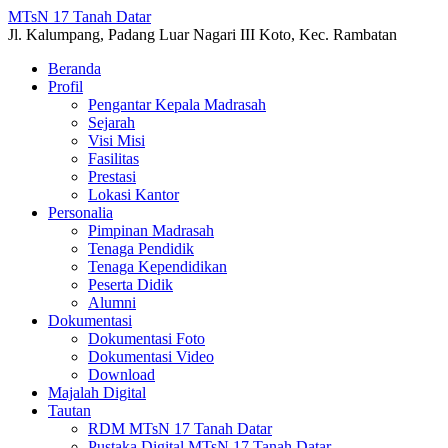
MTsN 17 Tanah Datar
Jl. Kalumpang, Padang Luar Nagari III Koto, Kec. Rambatan
Beranda
Profil
Pengantar Kepala Madrasah
Sejarah
Visi Misi
Fasilitas
Prestasi
Lokasi Kantor
Personalia
Pimpinan Madrasah
Tenaga Pendidik
Tenaga Kependidikan
Peserta Didik
Alumni
Dokumentasi
Dokumentasi Foto
Dokumentasi Video
Download
Majalah Digital
Tautan
RDM MTsN 17 Tanah Datar
Pustaka Digital MTsN 17 Tanah Datar