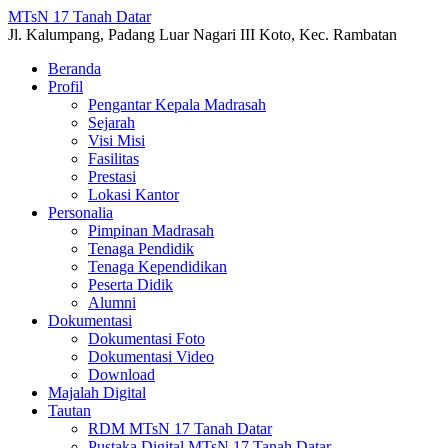
MTsN 17 Tanah Datar
Jl. Kalumpang, Padang Luar Nagari III Koto, Kec. Rambatan
Beranda
Profil
Pengantar Kepala Madrasah
Sejarah
Visi Misi
Fasilitas
Prestasi
Lokasi Kantor
Personalia
Pimpinan Madrasah
Tenaga Pendidik
Tenaga Kependidikan
Peserta Didik
Alumni
Dokumentasi
Dokumentasi Foto
Dokumentasi Video
Download
Majalah Digital
Tautan
RDM MTsN 17 Tanah Datar
Pustaka Digital MTsN 17 Tanah Datar