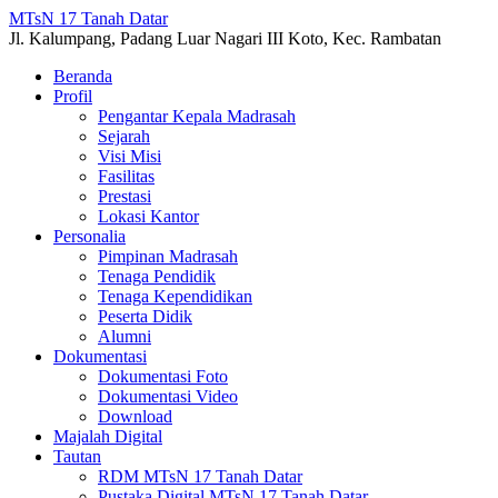
MTsN 17 Tanah Datar
Jl. Kalumpang, Padang Luar Nagari III Koto, Kec. Rambatan
Beranda
Profil
Pengantar Kepala Madrasah
Sejarah
Visi Misi
Fasilitas
Prestasi
Lokasi Kantor
Personalia
Pimpinan Madrasah
Tenaga Pendidik
Tenaga Kependidikan
Peserta Didik
Alumni
Dokumentasi
Dokumentasi Foto
Dokumentasi Video
Download
Majalah Digital
Tautan
RDM MTsN 17 Tanah Datar
Pustaka Digital MTsN 17 Tanah Datar