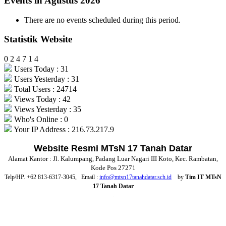
Events in Agustus 2026
There are no events scheduled during this period.
Statistik Website
0
2
4
7
1
4
Users Today : 31
Users Yesterday : 31
Total Users : 24714
Views Today : 42
Views Yesterday : 35
Who's Online : 0
Your IP Address : 216.73.217.9
.
Website Resmi MTsN 17 Tanah Datar
Alamat Kantor : Jl. Kalumpang, Padang Luar Nagari III Koto, Kec. Rambatan,
Kode Pos 27271
Telp/HP. +62 813-6317-3045, Email :
info@mtsn17tanahdatar.sch.id
by
Tim IT MTsN
17 Tanah Datar
.