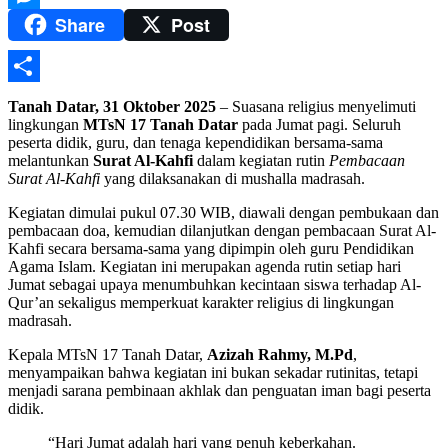
Share
Post
Messenger
Share
Tanah Datar, 31 Oktober 2025
– Suasana religius menyelimuti
lingkungan
MTsN 17 Tanah Datar
pada Jumat pagi. Seluruh
peserta didik, guru, dan tenaga kependidikan bersama-sama
melantunkan
Surat Al-Kahfi
dalam kegiatan rutin
Pembacaan
Surat Al-Kahfi
yang dilaksanakan di mushalla madrasah.
Kegiatan dimulai pukul 07.30 WIB, diawali dengan pembukaan dan
pembacaan doa, kemudian dilanjutkan dengan pembacaan Surat Al-
Kahfi secara bersama-sama yang dipimpin oleh guru Pendidikan
Agama Islam. Kegiatan ini merupakan agenda rutin setiap hari
Jumat sebagai upaya menumbuhkan kecintaan siswa terhadap Al-
Qur’an sekaligus memperkuat karakter religius di lingkungan
madrasah.
Kepala MTsN 17 Tanah Datar,
Azizah Rahmy, M.Pd
,
menyampaikan bahwa kegiatan ini bukan sekadar rutinitas, tetapi
menjadi sarana pembinaan akhlak dan penguatan iman bagi peserta
didik.
“Hari Jumat adalah hari yang penuh keberkahan.