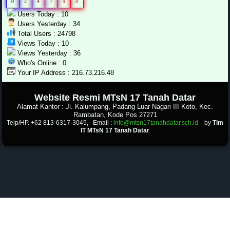
0
2
4
7
9
8
Users Today : 10
Users Yesterday : 34
Total Users : 24798
Views Today : 10
Views Yesterday : 36
Who's Online : 0
Your IP Address : 216.73.216.48
.
Website Resmi MTsN 17 Tanah Datar
Alamat Kantor : Jl. Kalumpang, Padang Luar Nagari III Koto, Kec.
Rambatan, Kode Pos 27271
Telp/HP. +62 813-6317-3045, Email :
info@mtsn17tanahdatar.sch.id
by
Tim
IT MTsN 17 Tanah Datar
.