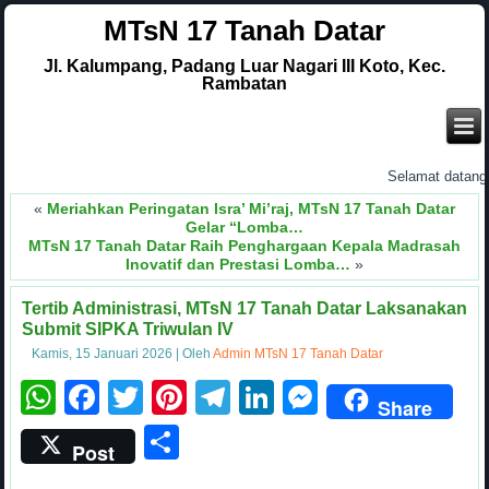
MTsN 17 Tanah Datar
Jl. Kalumpang, Padang Luar Nagari III Koto, Kec.
Rambatan
.
Selamat datang di
«
Meriahkan Peringatan Isra’ Mi’raj, MTsN 17 Tanah Datar
Gelar “Lomba…
MTsN 17 Tanah Datar Raih Penghargaan Kepala Madrasah
Inovatif dan Prestasi Lomba…
»
Tertib Administrasi, MTsN 17 Tanah Datar Laksanakan
Submit SIPKA Triwulan IV
Kamis, 15 Januari 2026
|
Oleh
Admin MTsN 17 Tanah Datar
WhatsApp
Facebook
Twitter
Pinterest
Telegram
LinkedIn
Messenge
Share
Share
Post