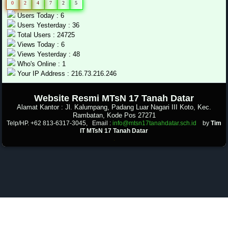
0
2
4
7
2
5
Users Today : 6
Users Yesterday : 36
Total Users : 24725
Views Today : 6
Views Yesterday : 48
Who's Online : 1
Your IP Address : 216.73.216.246
.
Website Resmi MTsN 17 Tanah Datar
Alamat Kantor : Jl. Kalumpang, Padang Luar Nagari III Koto, Kec.
Rambatan, Kode Pos 27271
Telp/HP. +62 813-6317-3045, Email :
info@mtsn17tanahdatar.sch.id
by
Tim
IT MTsN 17 Tanah Datar
.