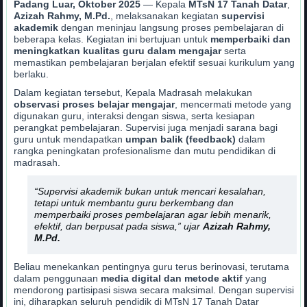
Padang Luar, Oktober 2025
— Kepala
MTsN 17 Tanah Datar
,
Azizah Rahmy, M.Pd.
, melaksanakan kegiatan
supervisi
akademik
dengan meninjau langsung proses pembelajaran di
beberapa kelas. Kegiatan ini bertujuan untuk
memperbaiki dan
meningkatkan kualitas guru dalam mengajar
serta
memastikan pembelajaran berjalan efektif sesuai kurikulum yang
berlaku.
Dalam kegiatan tersebut, Kepala Madrasah melakukan
observasi proses belajar mengajar
, mencermati metode yang
digunakan guru, interaksi dengan siswa, serta kesiapan
perangkat pembelajaran. Supervisi juga menjadi sarana bagi
guru untuk mendapatkan
umpan balik (feedback)
dalam
rangka peningkatan profesionalisme dan mutu pendidikan di
madrasah.
“Supervisi akademik bukan untuk mencari kesalahan,
tetapi untuk membantu guru berkembang dan
memperbaiki proses pembelajaran agar lebih menarik,
efektif, dan berpusat pada siswa,” ujar
Azizah Rahmy,
M.Pd.
Beliau menekankan pentingnya guru terus berinovasi, terutama
dalam penggunaan
media digital dan metode aktif
yang
mendorong partisipasi siswa secara maksimal. Dengan supervisi
ini, diharapkan seluruh pendidik di MTsN 17 Tanah Datar