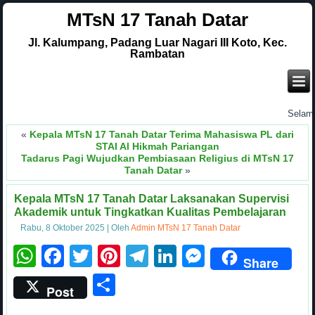
MTsN 17 Tanah Datar
Jl. Kalumpang, Padang Luar Nagari III Koto, Kec.
Rambatan
.
Selamat da
«
Kepala MTsN 17 Tanah Datar Terima Mahasiswa PL dari
STAI Al Hikmah Pariangan
Tadarus Pagi Wujudkan Pembiasaan Religius di MTsN 17
Tanah Datar
»
Kepala MTsN 17 Tanah Datar Laksanakan Supervisi
Akademik untuk Tingkatkan Kualitas Pembelajaran
Rabu, 8 Oktober 2025
|
Oleh
Admin MTsN 17 Tanah Datar
WhatsApp
Facebook
Twitter
Pinterest
Telegram
LinkedIn
Messenge
Share
Share
Post