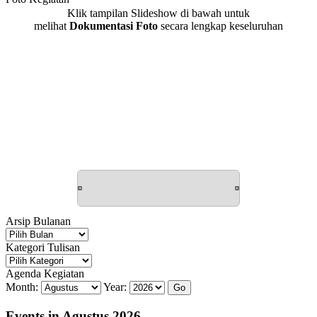
Klik tampilan Slideshow di bawah untuk
melihat
Dokumentasi Foto
secara lengkap keseluruhan
Arsip Bulanan
Arsip
Bulanan
Kategori Tulisan
Kategori
Tulisan
Agenda Kegiatan
Month:
Year:
Events in Agustus 2026