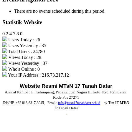
There are no events scheduled during this period.
Statistik Website
0
2
4
7
8
0
Users Today : 26
Users Yesterday : 35
Total Users : 24780
Views Today : 28
Views Yesterday : 37
Who's Online : 0
Your IP Address : 216.73.217.12
.
Website Resmi MTsN 17 Tanah Datar
Alamat Kantor : Jl. Kalumpang, Padang Luar Nagari III Koto, Kec. Rambatan,
Kode Pos 27271
Telp/HP. +62 813-6317-3045, Email :
info@mtsn17tanahdatar.sch.id
by
Tim IT MTsN
17 Tanah Datar
.