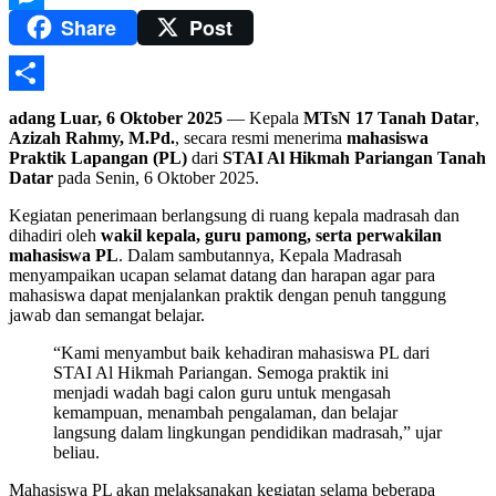
Share
Post
Messenger
Share
adang Luar, 6 Oktober 2025
— Kepala
MTsN 17 Tanah Datar
,
Azizah Rahmy, M.Pd.
, secara resmi menerima
mahasiswa
Praktik Lapangan (PL)
dari
STAI Al Hikmah Pariangan Tanah
Datar
pada Senin, 6 Oktober 2025.
Kegiatan penerimaan berlangsung di ruang kepala madrasah dan
dihadiri oleh
wakil kepala, guru pamong, serta perwakilan
mahasiswa PL
. Dalam sambutannya, Kepala Madrasah
menyampaikan ucapan selamat datang dan harapan agar para
mahasiswa dapat menjalankan praktik dengan penuh tanggung
jawab dan semangat belajar.
“Kami menyambut baik kehadiran mahasiswa PL dari
STAI Al Hikmah Pariangan. Semoga praktik ini
menjadi wadah bagi calon guru untuk mengasah
kemampuan, menambah pengalaman, dan belajar
langsung dalam lingkungan pendidikan madrasah,” ujar
beliau.
Mahasiswa PL akan melaksanakan kegiatan selama beberapa