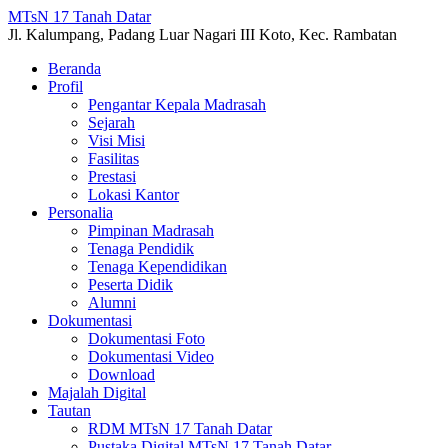
MTsN 17 Tanah Datar
Jl. Kalumpang, Padang Luar Nagari III Koto, Kec. Rambatan
Beranda
Profil
Pengantar Kepala Madrasah
Sejarah
Visi Misi
Fasilitas
Prestasi
Lokasi Kantor
Personalia
Pimpinan Madrasah
Tenaga Pendidik
Tenaga Kependidikan
Peserta Didik
Alumni
Dokumentasi
Dokumentasi Foto
Dokumentasi Video
Download
Majalah Digital
Tautan
RDM MTsN 17 Tanah Datar
Pustaka Digital MTsN 17 Tanah Datar