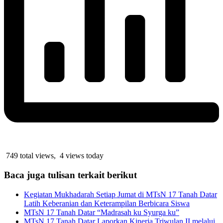
749 total views, 4 views today
Baca juga tulisan terkait berikut
Kegiatan Mukhadarah Setiap Jumat di MTsN 17 Tanah Datar
Latih Keberanian dan Keterampilan Berbicara Siswa
MTsN 17 Tanah Datar “Madrasah ku Syurga ku”
MTsN 17 Tanah Datar Laporkan Kinerja Triwulan II melalui