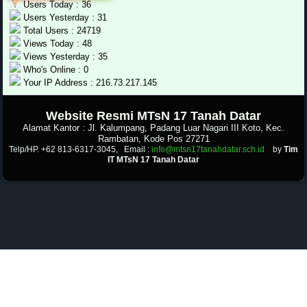
Users Today : 36
Users Yesterday : 31
Total Users : 24719
Views Today : 48
Views Yesterday : 35
Who's Online : 0
Your IP Address : 216.73.217.145
.
Website Resmi MTsN 17 Tanah Datar
Alamat Kantor : Jl. Kalumpang, Padang Luar Nagari III Koto, Kec.
Rambatan, Kode Pos 27271
Telp/HP. +62 813-6317-3045, Email :
info@mtsn17tanahdatar.sch.id
by
Tim
IT MTsN 17 Tanah Datar
.