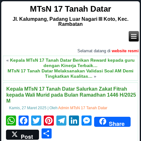
MTsN 17 Tanah Datar
Jl. Kalumpang, Padang Luar Nagari III Koto, Kec.
Rambatan
.
Selamat datang di
website resmi
MTsN 17
«
Kepala MTsN 17 Tanah Datar Berikan Reward kepada guru
dengan Kinerja Terbaik…
MTsN 17 Tanah Datar Melaksanakan Validasi Soal AM Demi
Tingkatkan Kualitas…
»
Kepala MTsN 17 Tanah Datar Salurkan Zakat Fitrah
kepada Wali Murid pada Bulan Ramadhan 1446 H/2025
M
Kamis, 27 Maret 2025
|
Oleh
Admin MTsN 17 Tanah Datar
WhatsApp
Facebook
Twitter
Pinterest
Telegram
LinkedIn
Messenge
Share
Share
Post