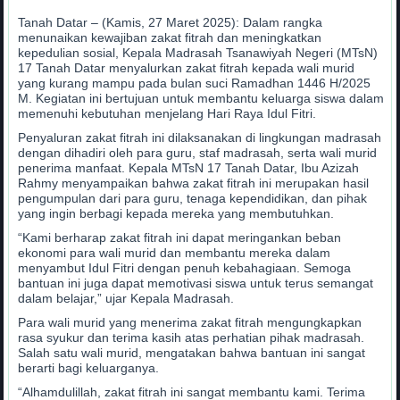
Tanah Datar – (Kamis, 27 Maret 2025): Dalam rangka
menunaikan kewajiban zakat fitrah dan meningkatkan
kepedulian sosial, Kepala Madrasah Tsanawiyah Negeri (MTsN)
17 Tanah Datar menyalurkan zakat fitrah kepada wali murid
yang kurang mampu pada bulan suci Ramadhan 1446 H/2025
M. Kegiatan ini bertujuan untuk membantu keluarga siswa dalam
memenuhi kebutuhan menjelang Hari Raya Idul Fitri.
Penyaluran zakat fitrah ini dilaksanakan di lingkungan madrasah
dengan dihadiri oleh para guru, staf madrasah, serta wali murid
penerima manfaat. Kepala MTsN 17 Tanah Datar, Ibu Azizah
Rahmy menyampaikan bahwa zakat fitrah ini merupakan hasil
pengumpulan dari para guru, tenaga kependidikan, dan pihak
yang ingin berbagi kepada mereka yang membutuhkan.
“Kami berharap zakat fitrah ini dapat meringankan beban
ekonomi para wali murid dan membantu mereka dalam
menyambut Idul Fitri dengan penuh kebahagiaan. Semoga
bantuan ini juga dapat memotivasi siswa untuk terus semangat
dalam belajar,” ujar Kepala Madrasah.
Para wali murid yang menerima zakat fitrah mengungkapkan
rasa syukur dan terima kasih atas perhatian pihak madrasah.
Salah satu wali murid, mengatakan bahwa bantuan ini sangat
berarti bagi keluarganya.
“Alhamdulillah, zakat fitrah ini sangat membantu kami. Terima