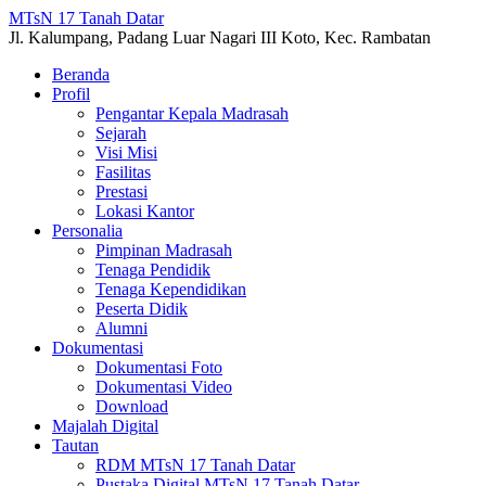
MTsN 17 Tanah Datar
Jl. Kalumpang, Padang Luar Nagari III Koto, Kec. Rambatan
Beranda
Profil
Pengantar Kepala Madrasah
Sejarah
Visi Misi
Fasilitas
Prestasi
Lokasi Kantor
Personalia
Pimpinan Madrasah
Tenaga Pendidik
Tenaga Kependidikan
Peserta Didik
Alumni
Dokumentasi
Dokumentasi Foto
Dokumentasi Video
Download
Majalah Digital
Tautan
RDM MTsN 17 Tanah Datar
Pustaka Digital MTsN 17 Tanah Datar