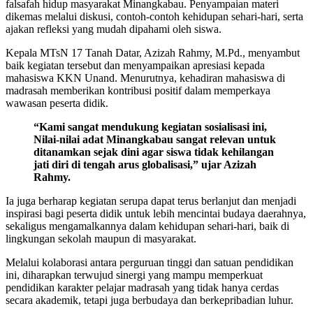
falsafah hidup masyarakat Minangkabau. Penyampaian materi
dikemas melalui diskusi, contoh-contoh kehidupan sehari-hari, serta
ajakan refleksi yang mudah dipahami oleh siswa.
Kepala MTsN 17 Tanah Datar, Azizah Rahmy, M.Pd., menyambut
baik kegiatan tersebut dan menyampaikan apresiasi kepada
mahasiswa KKN Unand. Menurutnya, kehadiran mahasiswa di
madrasah memberikan kontribusi positif dalam memperkaya
wawasan peserta didik.
“Kami sangat mendukung kegiatan sosialisasi ini,
Nilai-nilai adat Minangkabau sangat relevan untuk
ditanamkan sejak dini agar siswa tidak kehilangan
jati diri di tengah arus globalisasi,” ujar Azizah
Rahmy.
Ia juga berharap kegiatan serupa dapat terus berlanjut dan menjadi
inspirasi bagi peserta didik untuk lebih mencintai budaya daerahnya,
sekaligus mengamalkannya dalam kehidupan sehari-hari, baik di
lingkungan sekolah maupun di masyarakat.
Melalui kolaborasi antara perguruan tinggi dan satuan pendidikan
ini, diharapkan terwujud sinergi yang mampu memperkuat
pendidikan karakter pelajar madrasah yang tidak hanya cerdas
secara akademik, tetapi juga berbudaya dan berkepribadian luhur.