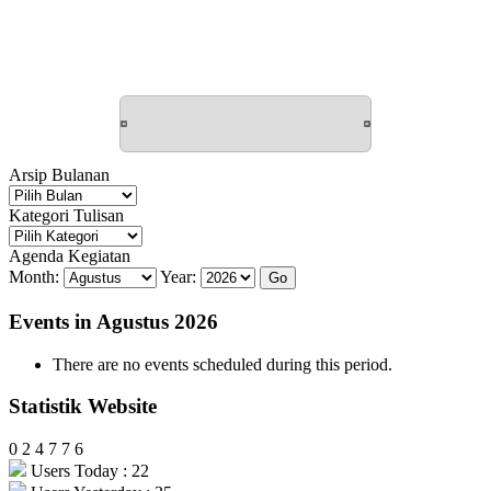
Arsip Bulanan
Arsip
Bulanan
Kategori Tulisan
Kategori
Tulisan
Agenda Kegiatan
Month:
Year:
Events in Agustus 2026
There are no events scheduled during this period.
Statistik Website
0
2
4
7
7
6
Users Today : 22