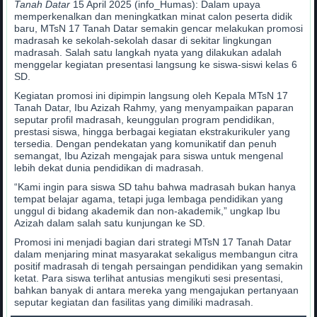
Tanah Datar
15 April 2025 (info_Humas): Dalam upaya
memperkenalkan dan meningkatkan minat calon peserta didik
baru, MTsN 17 Tanah Datar semakin gencar melakukan promosi
madrasah ke sekolah-sekolah dasar di sekitar lingkungan
madrasah. Salah satu langkah nyata yang dilakukan adalah
menggelar kegiatan presentasi langsung ke siswa-siswi kelas 6
SD.
Kegiatan promosi ini dipimpin langsung oleh Kepala MTsN 17
Tanah Datar, Ibu Azizah Rahmy, yang menyampaikan paparan
seputar profil madrasah, keunggulan program pendidikan,
prestasi siswa, hingga berbagai kegiatan ekstrakurikuler yang
tersedia. Dengan pendekatan yang komunikatif dan penuh
semangat, Ibu Azizah mengajak para siswa untuk mengenal
lebih dekat dunia pendidikan di madrasah.
“Kami ingin para siswa SD tahu bahwa madrasah bukan hanya
tempat belajar agama, tetapi juga lembaga pendidikan yang
unggul di bidang akademik dan non-akademik,” ungkap Ibu
Azizah dalam salah satu kunjungan ke SD.
Promosi ini menjadi bagian dari strategi MTsN 17 Tanah Datar
dalam menjaring minat masyarakat sekaligus membangun citra
positif madrasah di tengah persaingan pendidikan yang semakin
ketat. Para siswa terlihat antusias mengikuti sesi presentasi,
bahkan banyak di antara mereka yang mengajukan pertanyaan
seputar kegiatan dan fasilitas yang dimiliki madrasah.