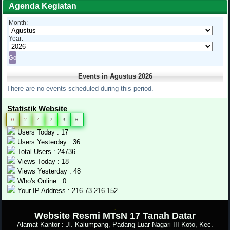
Agenda Kegiatan
Month:
Year:
Events in Agustus 2026
There are no events scheduled during this period.
Statistik Website
0
2
4
7
3
6
Users Today : 17
Users Yesterday : 36
Total Users : 24736
Views Today : 18
Views Yesterday : 48
Who's Online : 0
Your IP Address : 216.73.216.152
.
Website Resmi MTsN 17 Tanah Datar
Alamat Kantor : Jl. Kalumpang, Padang Luar Nagari III Koto, Kec.