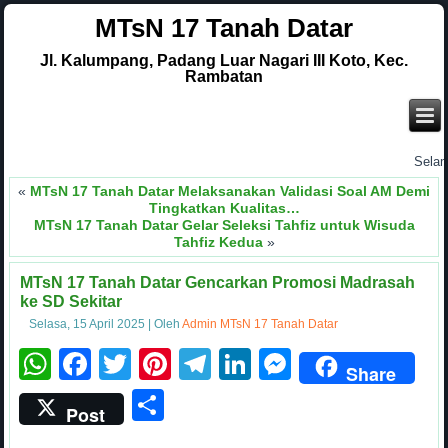
MTsN 17 Tanah Datar
Jl. Kalumpang, Padang Luar Nagari III Koto, Kec.
Rambatan
.
Selamat d
«
MTsN 17 Tanah Datar Melaksanakan Validasi Soal AM Demi
Tingkatkan Kualitas…
MTsN 17 Tanah Datar Gelar Seleksi Tahfiz untuk Wisuda
Tahfiz Kedua
»
MTsN 17 Tanah Datar Gencarkan Promosi Madrasah
ke SD Sekitar
Selasa, 15 April 2025
|
Oleh
Admin MTsN 17 Tanah Datar
WhatsApp
Facebook
Twitter
Pinterest
Telegram
LinkedIn
Messenge
Share
Share
Post