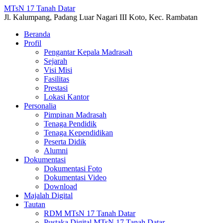
MTsN 17 Tanah Datar
Jl. Kalumpang, Padang Luar Nagari III Koto, Kec. Rambatan
Beranda
Profil
Pengantar Kepala Madrasah
Sejarah
Visi Misi
Fasilitas
Prestasi
Lokasi Kantor
Personalia
Pimpinan Madrasah
Tenaga Pendidik
Tenaga Kependidikan
Peserta Didik
Alumni
Dokumentasi
Dokumentasi Foto
Dokumentasi Video
Download
Majalah Digital
Tautan
RDM MTsN 17 Tanah Datar
Pustaka Digital MTsN 17 Tanah Datar