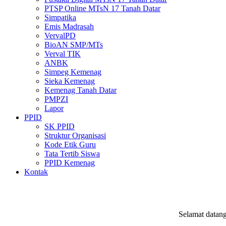
PTSP Online MTsN 17 Tanah Datar
Simpatika
Emis Madrasah
VervalPD
BioAN SMP/MTs
Verval TIK
ANBK
Simpeg Kemenag
Sieka Kemenag
Kemenag Tanah Datar
PMPZI
Lapor
PPID
SK PPID
Struktur Organisasi
Kode Etik Guru
Tata Tertib Siswa
PPID Kemenag
Kontak
.
Selamat datang di
webs