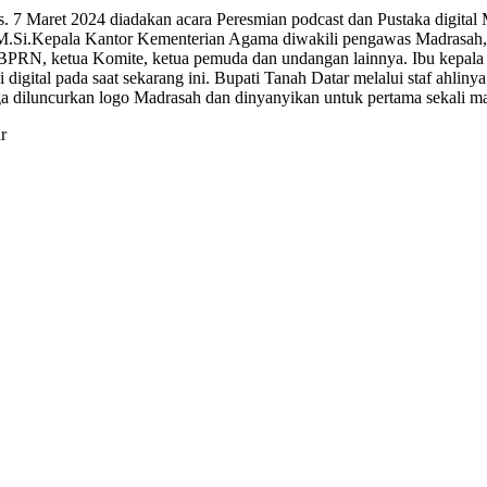
ni Kamis. 7 Maret 2024 diadakan acara Peresmian podcast dan Pustaka digit
, M.Si.Kepala Kantor Kementerian Agama diwakili pengawas Madrasah
 BPRN, ketua Komite, ketua pemuda dan undangan lainnya. Ibu kepal
i digital pada saat sekarang ini. Bupati Tanah Datar melalui staf ahl
 juga diluncurkan logo Madrasah dan dinyanyikan untuk pertama sekali 
r