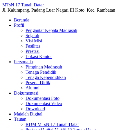
MTsN 17 Tanah Datar
Jl. Kalumpang, Padang Luar Nagari III Koto, Kec. Rambatan
Beranda
Profil
Pengantar Kepala Madrasah
Sejarah
Visi Misi
Fasilitas
Prestasi
Lokasi Kantor
Personalia
Pimpinan Madrasah
Tenaga Pendidik
Tenaga Kependidikan
Peserta Didik
Alumni
Dokumentasi
Dokumentasi Foto
Dokumentasi Video
Download
Majalah Digital
Tautan
RDM MTsN 17 Tanah Datar
Pustaka Digital MTsN 17 Tanah Datar