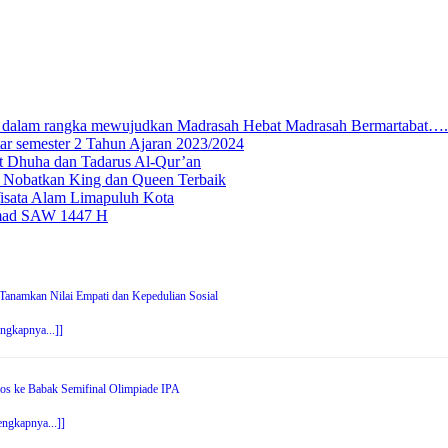
 dalam rangka mewujudkan Madrasah Hebat Madrasah Bermartabat….
ar semester 2 Tahun Ajaran 2023/2024
t Dhuha dan Tadarus Al-Qur’an
Nobatkan King dan Queen Terbaik
isata Alam Limapuluh Kota
mmad SAW 1447 H
anamkan Nilai Empati dan Kepedulian Sosial
engkapnya...]]
os ke Babak Semifinal Olimpiade IPA
engkapnya...]]