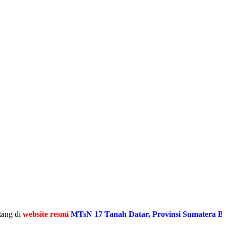
ebsite resmi
MTsN 17 Tanah Datar, Provinsi Sumatera Barat
Medi