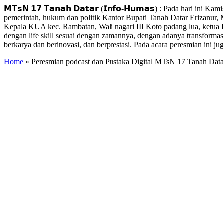
Share
𝗠𝗧𝘀𝗡 𝟭𝟳 𝗧𝗮𝗻𝗮𝗵 𝗗𝗮𝘁𝗮𝗿 (𝗜𝗻𝗳𝗼-𝗛𝘂𝗺𝗮𝘀) : Pada hari i
pemerintah, hukum dan politik Kantor Bupati Tanah Datar Erizanur
Kepala KUA kec. Rambatan, Wali nagari III Koto padang lua, ketua
dengan life skill sesuai dengan zamannya, dengan adanya transformas
berkarya dan berinovasi, dan berprestasi. Pada acara peresmian ini
Home
»
Peresmian podcast dan Pustaka Digital MTsN 17 Tanah Data