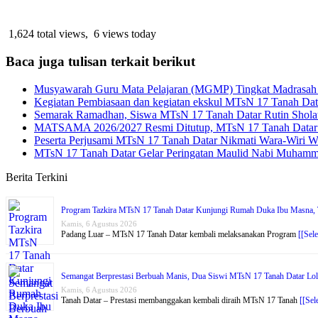
1,624 total views, 6 views today
Baca juga tulisan terkait berikut
Musyawarah Guru Mata Pelajaran (MGMP) Tingkat Madrasah
Kegiatan Pembiasaan dan kegiatan ekskul MTsN 17 Tanah Dat
Semarak Ramadhan, Siswa MTsN 17 Tanah Datar Rutin Shola
MATSAMA 2026/2027 Resmi Ditutup, MTsN 17 Tanah Datar 
Peserta Perjusami MTsN 17 Tanah Datar Nikmati Wara-Wiri W
MTsN 17 Tanah Datar Gelar Peringatan Maulid Nabi Muha
Berita Terkini
Program Tazkira MTsN 17 Tanah Datar Kunjungi Rumah Duka Ibu Masna, T
Kamis, 6 Agustus 2026
Padang Luar – MTsN 17 Tanah Datar kembali melaksanakan Program
[[Sel
Semangat Berprestasi Berbuah Manis, Dua Siswi MTsN 17 Tanah Datar Lol
Kamis, 6 Agustus 2026
Tanah Datar – Prestasi membanggakan kembali diraih MTsN 17 Tanah
[[Sel