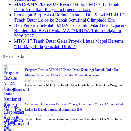
MATSAMA 2026/2027 Resmi Ditutup, MTsN 17 Tanah
Datar Nobatkan King dan Queen Terbaik
Semangat Berprestasi Berbuah Manis, Dua Siswi MTsN 17
Tanah Datar Lolos ke Babak Semifinal Olimpiade IPA
Hari Pertama Sekolah, MTsN 17 Tanah Datar Gelar Upacara
Bendera dan Resmi Buka MATAMUDA Tahun Pelajaran
2026/2027
MTsN 17 Tanah Datar Gelar Proyek Lintas Mapel Bertema
“Batikku, Budayaku, Jati Diriku”
Berita Terkini
Program Tazkira MTsN 17 Tanah Datar Kunjungi Rumah Duka Ibu
Masna, Tanamkan Nilai Empati dan Kepedulian Sosial
Kamis, 6 Agustus 2026
Padang Luar – MTsN 17 Tanah Datar kembali melaksanakan Program
[[Selengkapnya...]]
Semangat Berprestasi Berbuah Manis, Dua Siswi MTsN 17 Tanah Datar
Lolos ke Babak Semifinal Olimpiade IPA
Kamis, 6 Agustus 2026
Tanah Datar – Prestasi membanggakan kembali diraih MTsN 17 Tanah
[[Selengkapnya...]]