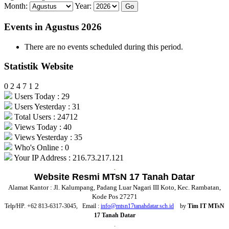
Month:
Year:
Events in Agustus 2026
There are no events scheduled during this period.
Statistik Website
0
2
4
7
1
2
Users Today : 29
Users Yesterday : 31
Total Users : 24712
Views Today : 40
Views Yesterday : 35
Who's Online : 0
Your IP Address : 216.73.217.121
.
Website Resmi MTsN 17 Tanah Datar
Alamat Kantor : Jl. Kalumpang, Padang Luar Nagari III Koto, Kec. Rambatan,
Kode Pos 27271
Telp/HP. +62 813-6317-3045, Email :
info@mtsn17tanahdatar.sch.id
by
Tim IT MTsN
17 Tanah Datar
.