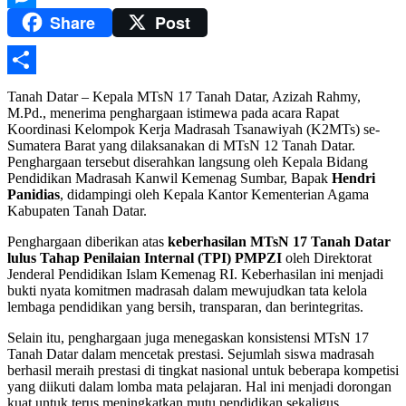
Share
Post
Messenger
Share
Tanah Datar – Kepala MTsN 17 Tanah Datar, Azizah Rahmy,
M.Pd., menerima penghargaan istimewa pada acara Rapat
Koordinasi Kelompok Kerja Madrasah Tsanawiyah (K2MTs) se-
Sumatera Barat yang dilaksanakan di MTsN 12 Tanah Datar.
Penghargaan tersebut diserahkan langsung oleh Kepala Bidang
Pendidikan Madrasah Kanwil Kemenag Sumbar, Bapak
Hendri
Panidias
, didampingi oleh Kepala Kantor Kementerian Agama
Kabupaten Tanah Datar.
Penghargaan diberikan atas
keberhasilan MTsN 17 Tanah Datar
lulus Tahap Penilaian Internal (TPI) PMPZI
oleh Direktorat
Jenderal Pendidikan Islam Kemenag RI. Keberhasilan ini menjadi
bukti nyata komitmen madrasah dalam mewujudkan tata kelola
lembaga pendidikan yang bersih, transparan, dan berintegritas.
Selain itu, penghargaan juga menegaskan konsistensi MTsN 17
Tanah Datar dalam mencetak prestasi. Sejumlah siswa madrasah
berhasil meraih prestasi di tingkat nasional untuk beberapa kompetisi
yang diikuti dalam lomba mata pelajaran. Hal ini menjadi dorongan
kuat untuk terus meningkatkan mutu pendidikan sekaligus