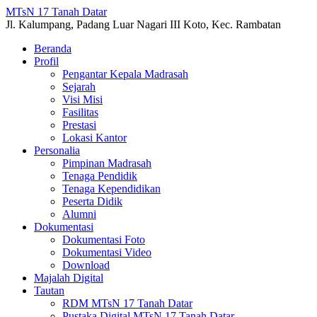
MTsN 17 Tanah Datar
Jl. Kalumpang, Padang Luar Nagari III Koto, Kec. Rambatan
Beranda
Profil
Pengantar Kepala Madrasah
Sejarah
Visi Misi
Fasilitas
Prestasi
Lokasi Kantor
Personalia
Pimpinan Madrasah
Tenaga Pendidik
Tenaga Kependidikan
Peserta Didik
Alumni
Dokumentasi
Dokumentasi Foto
Dokumentasi Video
Download
Majalah Digital
Tautan
RDM MTsN 17 Tanah Datar
Pustaka Digital MTsN 17 Tanah Datar