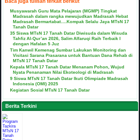
Baca juga tulisan terkait berikut
Musyawarah Guru Mata Pelajaran (MGMP) Tingkat
Madrasah dalam rangka mewujudkan Madrasah Hebat
Madrasah Bermartabat….Kompak Selalu Jaya MTsN 17
Tanah Datar
35 Siswa MTsN 17 Tanah Datar Diwisuda dalam Wisuda
Tahfiz Al-Qur’an 2026, Salim Alfaruqi Raih Terbaik I
dengan Hafalan 5 Juz
Tim Kanwil Kemenag Sumbar Lakukan Monitoring dan
Visitasi Sarana Prasarana untuk Bantuan Dana Rehab di
MTsN 17 Tanah Datar
Kepala MTsN 17 Tanah Datar Menanam Pohon, Wujud
Nyata Penanaman Nilai Ekoteologi di Madrasah
9 Siswa MTsN 17 Tanah Datar Ikuti Olimpiade Madrasah
Indonesia (OMI) 2025
Kegiatan Sosial MTsN 17 Tanah Datar
Berita Terkini