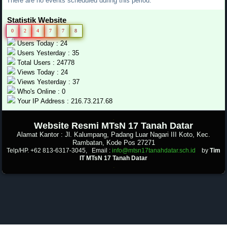
There are no events scheduled during this period.
Statistik Website
0
2
4
7
7
8
Users Today : 24
Users Yesterday : 35
Total Users : 24778
Views Today : 24
Views Yesterday : 37
Who's Online : 0
Your IP Address : 216.73.217.68
.
Website Resmi MTsN 17 Tanah Datar
Alamat Kantor : Jl. Kalumpang, Padang Luar Nagari III Koto, Kec.
Rambatan, Kode Pos 27271
Telp/HP. +62 813-6317-3045, Email :
info@mtsn17tanahdatar.sch.id
by
Tim
IT MTsN 17 Tanah Datar
.