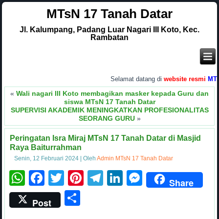
MTsN 17 Tanah Datar
Jl. Kalumpang, Padang Luar Nagari III Koto, Kec.
Rambatan
.
Selamat datang di
website resmi
MTsN 17 T
«
Wali nagari III Koto membagikan masker kepada Guru dan
siswa MTsN 17 Tanah Datar
SUPERVISI AKADEMIK MENINGKATKAN PROFESIONALITAS
SEORANG GURU
»
Peringatan Isra Miraj MTsN 17 Tanah Datar di Masjid
Raya Baiturrahman
Senin, 12 Februari 2024
|
Oleh
Admin MTsN 17 Tanah Datar
WhatsApp
Facebook
Twitter
Pinterest
Telegram
LinkedIn
Messenge
Share
Share
Post