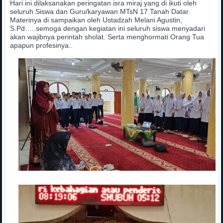
Hari ini dilaksanakan peringatan isra miraj yang di ikuti oleh
seluruh Siswa dan Guru/karyawan MTsN 17 Tanah Datar.
Materinya di sampaikan oleh Ustadzah Melani Agustin,
S.Pd…..semoga dengan kegiatan ini seluruh siswa menyadari
akan wajibnya perintah sholat. Serta menghormati Orang Tua
apapun profesinya..