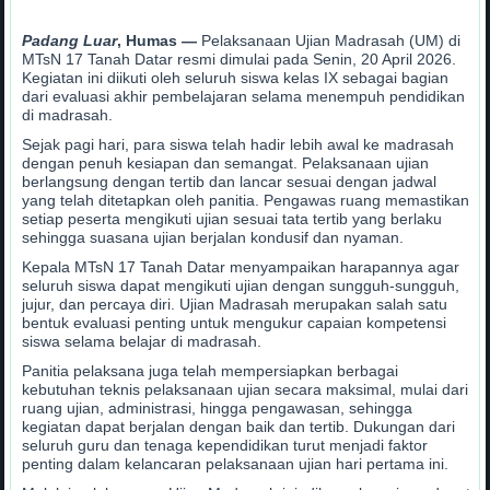
Padang Luar
, Humas —
Pelaksanaan Ujian Madrasah (UM) di
MTsN 17 Tanah Datar resmi dimulai pada Senin, 20 April 2026.
Kegiatan ini diikuti oleh seluruh siswa kelas IX sebagai bagian
dari evaluasi akhir pembelajaran selama menempuh pendidikan
di madrasah.
Sejak pagi hari, para siswa telah hadir lebih awal ke madrasah
dengan penuh kesiapan dan semangat. Pelaksanaan ujian
berlangsung dengan tertib dan lancar sesuai dengan jadwal
yang telah ditetapkan oleh panitia. Pengawas ruang memastikan
setiap peserta mengikuti ujian sesuai tata tertib yang berlaku
sehingga suasana ujian berjalan kondusif dan nyaman.
Kepala MTsN 17 Tanah Datar menyampaikan harapannya agar
seluruh siswa dapat mengikuti ujian dengan sungguh-sungguh,
jujur, dan percaya diri. Ujian Madrasah merupakan salah satu
bentuk evaluasi penting untuk mengukur capaian kompetensi
siswa selama belajar di madrasah.
Panitia pelaksana juga telah mempersiapkan berbagai
kebutuhan teknis pelaksanaan ujian secara maksimal, mulai dari
ruang ujian, administrasi, hingga pengawasan, sehingga
kegiatan dapat berjalan dengan baik dan tertib. Dukungan dari
seluruh guru dan tenaga kependidikan turut menjadi faktor
penting dalam kelancaran pelaksanaan ujian hari pertama ini.