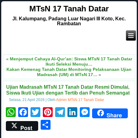
MTsN 17 Tanah Datar
Jl. Kalumpang, Padang Luar Nagari III Koto, Kec.
Rambatan
«
Menjemput Cahaya Al-Qur’an: Siswa MTsN 17 Tanah Datar
Ikuti Seleksi Menuju…
Kakan Kemenag Tanah Datar Monitoring Pelaksanaan Ujian
Madrasah (UM) di MTsN 17…
»
Ujian Madrasah MTsN 17 Tanah Datar Resmi Dimulai,
Siswa Ikuti Ujian dengan Tertib dan Penuh Semangat
Selasa, 21 April 2026
|
Oleh
Admin MTsN 17 Tanah Datar
WhatsApp
Facebook
Twitter
Pinterest
Telegram
LinkedIn
Messenge
Share
Share
Post