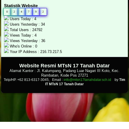
Statistik Website
0
2
4
7
9
2
Users Today : 4
Users Yesterday : 34
Total Users : 24792
Views Today : 4
Views Yesterday : 36
Who's Online : 0
Your IP Address : 216.73.217.5
.
Website Resmi MTsN 17 Tanah Datar
Alamat Kantor : Jl. Kalumpang, Padang Luar Nagari III Koto, Kec.
Rambatan, Kode Pos 27271
Telp/HP. +62 813-6317-3045, Email :
info@mtsn17tanahdatar.sch.id
by
Tim
IT MTsN 17 Tanah Datar
.