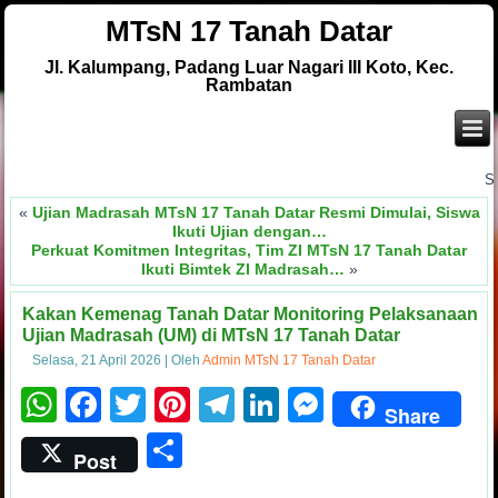
MTsN 17 Tanah Datar
Jl. Kalumpang, Padang Luar Nagari III Koto, Kec.
Rambatan
.
Selam
«
Ujian Madrasah MTsN 17 Tanah Datar Resmi Dimulai, Siswa
Ikuti Ujian dengan…
Perkuat Komitmen Integritas, Tim ZI MTsN 17 Tanah Datar
Ikuti Bimtek ZI Madrasah…
»
Kakan Kemenag Tanah Datar Monitoring Pelaksanaan
Ujian Madrasah (UM) di MTsN 17 Tanah Datar
Selasa, 21 April 2026
|
Oleh
Admin MTsN 17 Tanah Datar
WhatsApp
Facebook
Twitter
Pinterest
Telegram
LinkedIn
Messenge
Share
Share
Post