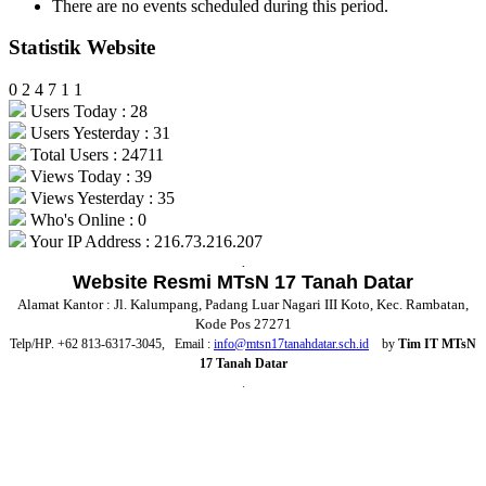
There are no events scheduled during this period.
Statistik Website
0
2
4
7
1
1
Users Today : 28
Users Yesterday : 31
Total Users : 24711
Views Today : 39
Views Yesterday : 35
Who's Online : 0
Your IP Address : 216.73.216.207
.
Website Resmi MTsN 17 Tanah Datar
Alamat Kantor : Jl. Kalumpang, Padang Luar Nagari III Koto, Kec. Rambatan,
Kode Pos 27271
Telp/HP. +62 813-6317-3045, Email :
info@mtsn17tanahdatar.sch.id
by
Tim IT MTsN
17 Tanah Datar
.