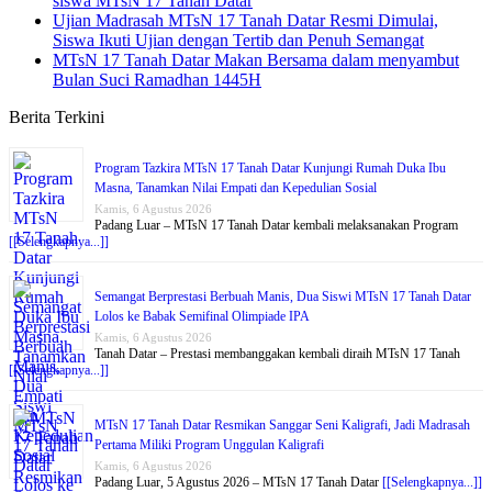
siswa MTsN 17 Tanah Datar
Ujian Madrasah MTsN 17 Tanah Datar Resmi Dimulai,
Siswa Ikuti Ujian dengan Tertib dan Penuh Semangat
MTsN 17 Tanah Datar Makan Bersama dalam menyambut
Bulan Suci Ramadhan 1445H
Berita Terkini
Program Tazkira MTsN 17 Tanah Datar Kunjungi Rumah Duka Ibu
Masna, Tanamkan Nilai Empati dan Kepedulian Sosial
Kamis, 6 Agustus 2026
Padang Luar – MTsN 17 Tanah Datar kembali melaksanakan Program
[[Selengkapnya...]]
Semangat Berprestasi Berbuah Manis, Dua Siswi MTsN 17 Tanah Datar
Lolos ke Babak Semifinal Olimpiade IPA
Kamis, 6 Agustus 2026
Tanah Datar – Prestasi membanggakan kembali diraih MTsN 17 Tanah
[[Selengkapnya...]]
MTsN 17 Tanah Datar Resmikan Sanggar Seni Kaligrafi, Jadi Madrasah
Pertama Miliki Program Unggulan Kaligrafi
Kamis, 6 Agustus 2026
Padang Luar, 5 Agustus 2026 – MTsN 17 Tanah Datar
[[Selengkapnya...]]