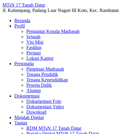
MTsN 17 Tanah Datar
Jl. Kalumpang, Padang Luar Nagari III Koto, Kec. Rambatan
Beranda
Profil
Pengantar Kepala Madrasah
Sejarah
Visi Misi
Fasilitas
Prestasi
Lokasi Kantor
Personalia
Pimpinan Madrasah
Tenaga Pendidik
Tenaga Kependidikan
Peserta Didik
Alumni
Dokumentasi
Dokumentasi Foto
Dokumentasi Video
Download
Majalah Digital
Tautan
RDM MTsN 17 Tanah Datar
Pustaka Digital MTsN 17 Tanah Datar