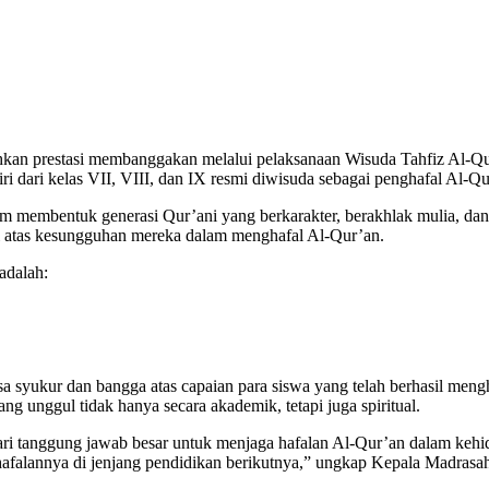
an prestasi membanggakan melalui pelaksanaan Wisuda Tahfiz Al-Qur
ri dari kelas VII, VIII, dan IX resmi diwisuda sebagai penghafal Al-Qu
am membentuk generasi Qur’ani yang berkarakter, berakhlak mulia, dan
i atas kesungguhan mereka dalam menghafal Al-Qur’an.
adalah:
yukur dan bangga atas capaian para siswa yang telah berhasil meng
g unggul tidak hanya secara akademik, tetapi juga spiritual.
l dari tanggung jawab besar untuk menjaga hafalan Al-Qur’an dalam ke
hafalannya di jenjang pendidikan berikutnya,” ungkap Kepala Madrasa