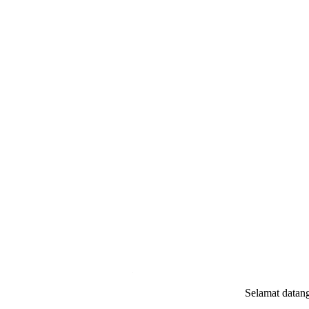
.
Selamat datang di
websi