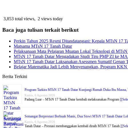
3,853 total views, 2 views today
Baca juga tulisan terkait berikut
Perkin Tahun 2025 Resmi Ditandatangani: Kepala MTsN 17 Ta
Matsama MTsN 17 Tanah Datar
Pelaksanaan Mata Pelajaran Muatan Lokal Teknologi di MTsN
MTsN 17 Tanah Datar Mengadakan Studi Tiru PMP ZI ke MAN 
MTsN 17 Tanah Datar Laksanakan Asessmen Sumatif Genap TP
Belajar Matematika Jadi Lebih Menyenangkan, Program KKN U
Berita Terkini
Program Tazkira MTsN 17 Tanah Datar Kunjungi Rumah Duka Ibu Masna, T
Kamis, 6 Agustus 2026
Padang Luar – MTsN 17 Tanah Datar kembali melaksanakan Program
[[Sel
Semangat Berprestasi Berbuah Manis, Dua Siswi MTsN 17 Tanah Datar Lol
Kamis, 6 Agustus 2026
Tanah Datar – Prestasi membanggakan kembali diraih MTsN 17 Tanah
[[Sel