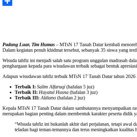
Share
Padang Luar, Tim Humas
– MTsN 17 Tanah Datar kembali menorehk
Dalam kegiatan penuh khidmat tersebut, sebanyak 35 siswa yang terdi
Wisuda tahfiz ini menjadi salah satu program unggulan madrasah dal
penghargaan kepada para wisudawan terbaik sebagai bentuk apresias
Adapun wisudawan tahfiz terbaik MTsN 17 Tanah Datar tahun 2026 
Terbaik I:
Salim Alfaruqi
(hafalan 5 juz)
Terbaik II:
Hayatul Husna
(hafalan 3 juz)
Terbaik III:
Aldiano
(hafalan 2 juz)
Kepala MTsN 17 Tanah Datar dalam sambutannya menyampaikan rasa s
merupakan bagian penting dalam membentuk karakter peserta didik yan
“Wisuda tahfiz ini bukanlah akhir dari perjalanan, tetapi awa
teladan bagi teman-temannya dan terus meningkatkan kualitas 