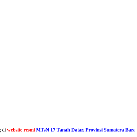
te resmi
MTsN 17 Tanah Datar, Provinsi Sumatera Barat
Media I