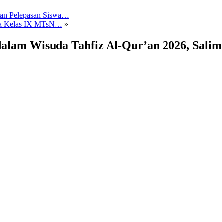
dan Pelepasan Siswa…
swa Kelas IX MTsN…
»
alam Wisuda Tahfiz Al-Qur’an 2026, Salim 