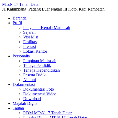
MTsN 17 Tanah Datar
Jl. Kalumpang, Padang Luar Nagari III Koto, Kec. Rambatan
Beranda
Profil
Pengantar Kepala Madrasah
Sejarah
Visi Misi
Fasilitas
Prestasi
Lokasi Kantor
Personalia
Pimpinan Madrasah
Tenaga Pendidik
Tenaga Kependidikan
Peserta Didik
Alumni
Dokumentasi
Dokumentasi Foto
Dokumentasi Video
Download
Majalah Digital
Tautan
RDM MTsN 17 Tanah Datar
Pustaka Digital MTsN 17 Tanah Datar