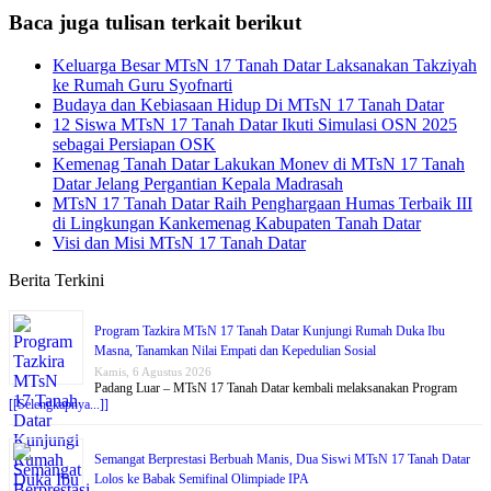
Baca juga tulisan terkait berikut
Keluarga Besar MTsN 17 Tanah Datar Laksanakan Takziyah
ke Rumah Guru Syofnarti
Budaya dan Kebiasaan Hidup Di MTsN 17 Tanah Datar
12 Siswa MTsN 17 Tanah Datar Ikuti Simulasi OSN 2025
sebagai Persiapan OSK
Kemenag Tanah Datar Lakukan Monev di MTsN 17 Tanah
Datar Jelang Pergantian Kepala Madrasah
MTsN 17 Tanah Datar Raih Penghargaan Humas Terbaik III
di Lingkungan Kankemenag Kabupaten Tanah Datar
Visi dan Misi MTsN 17 Tanah Datar
Berita Terkini
Program Tazkira MTsN 17 Tanah Datar Kunjungi Rumah Duka Ibu
Masna, Tanamkan Nilai Empati dan Kepedulian Sosial
Kamis, 6 Agustus 2026
Padang Luar – MTsN 17 Tanah Datar kembali melaksanakan Program
[[Selengkapnya...]]
Semangat Berprestasi Berbuah Manis, Dua Siswi MTsN 17 Tanah Datar
Lolos ke Babak Semifinal Olimpiade IPA