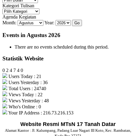
Bulanan
Kategori Tulisan
Kategori
Tulisan
Agenda Kegiatan
Month:
Year:
Events in Agustus 2026
There are no events scheduled during this period.
Statistik Website
0
2
4
7
4
0
Users Today : 21
Users Yesterday : 36
Total Users : 24740
Views Today : 22
Views Yesterday : 48
Who's Online : 0
Your IP Address : 216.73.216.153
.
Website Resmi MTsN 17 Tanah Datar
Alamat Kantor : Jl. Kalumpang, Padang Luar Nagari III Koto, Kec. Rambatan,
Kode Pos 27271