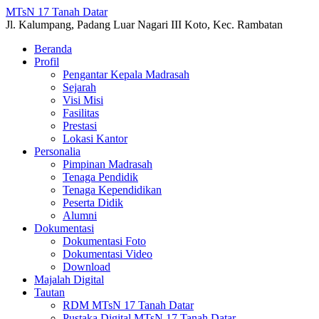
MTsN 17 Tanah Datar
Jl. Kalumpang, Padang Luar Nagari III Koto, Kec. Rambatan
Beranda
Profil
Pengantar Kepala Madrasah
Sejarah
Visi Misi
Fasilitas
Prestasi
Lokasi Kantor
Personalia
Pimpinan Madrasah
Tenaga Pendidik
Tenaga Kependidikan
Peserta Didik
Alumni
Dokumentasi
Dokumentasi Foto
Dokumentasi Video
Download
Majalah Digital
Tautan
RDM MTsN 17 Tanah Datar
Pustaka Digital MTsN 17 Tanah Datar