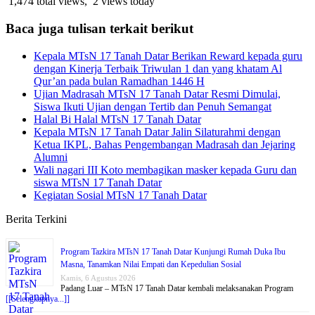
1,474 total views, 2 views today
Baca juga tulisan terkait berikut
Kepala MTsN 17 Tanah Datar Berikan Reward kepada guru
dengan Kinerja Terbaik Triwulan 1 dan yang khatam Al
Qur’an pada bulan Ramadhan 1446 H
Ujian Madrasah MTsN 17 Tanah Datar Resmi Dimulai,
Siswa Ikuti Ujian dengan Tertib dan Penuh Semangat
Halal Bi Halal MTsN 17 Tanah Datar
Kepala MTsN 17 Tanah Datar Jalin Silaturahmi dengan
Ketua IKPL, Bahas Pengembangan Madrasah dan Jejaring
Alumni
Wali nagari III Koto membagikan masker kepada Guru dan
siswa MTsN 17 Tanah Datar
Kegiatan Sosial MTsN 17 Tanah Datar
Berita Terkini
Program Tazkira MTsN 17 Tanah Datar Kunjungi Rumah Duka Ibu
Masna, Tanamkan Nilai Empati dan Kepedulian Sosial
Kamis, 6 Agustus 2026
Padang Luar – MTsN 17 Tanah Datar kembali melaksanakan Program
[[Selengkapnya...]]