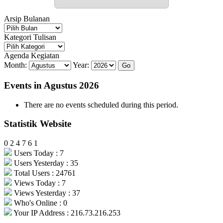
Arsip Bulanan
Arsip
Bulanan
Kategori Tulisan
Kategori
Tulisan
Agenda Kegiatan
Month:
Year:
Events in Agustus 2026
There are no events scheduled during this period.
Statistik Website
0
2
4
7
6
1
Users Today : 7
Users Yesterday : 35
Total Users : 24761
Views Today : 7
Views Yesterday : 37
Who's Online : 0
Your IP Address : 216.73.216.253
.