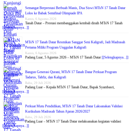
Semangat Berprestasi Berbuah Manis, Dua Siswi MTsN 17 Tanah Datar
Lolos ke Babak Semifinal Olimpiade IPA
Kamis, 6 Agustus 2026
Tanah Datar – Prestasi membanggakan kembali diraih MTsN 17 Tanah
[[Selengkapnya...]]
MTsN 17 Tanah Datar Resmikan Sanggar Seni Kaligrafi, Jadi Madrasah
Pertama Miliki Program Unggulan Kaligrafi
Kamis, 6 Agustus 2026
Padang Luar, 5 Agustus 2026 – MTsN 17 Tanah Datar
[[Selengkapnya...]]
Bangun Generasi Qurani, MTsN 17 Tanah Datar Perkuat Program
Tadarus, Tahfiz, dan Kaligrafi
Rabu, 29 Juli 2026
Padang Luar – Kepala MTsN 17 Tanah Datar, Bapak Syambasri,
[[Selengkapnya...]]
Perkuat Mutu Pendidikan, MTsN 17 Tanah Datar Laksanakan Validasi
Kurikulum Madrasah Tahun Ajaran 2026/2027
Rabu, 29 Juli 2026
Padang Luar – MTsN 17 Tanah Datar melaksanakan kegiatan validasi
[[Selengkapnya...]]