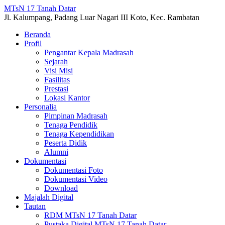
MTsN 17 Tanah Datar
Jl. Kalumpang, Padang Luar Nagari III Koto, Kec. Rambatan
Beranda
Profil
Pengantar Kepala Madrasah
Sejarah
Visi Misi
Fasilitas
Prestasi
Lokasi Kantor
Personalia
Pimpinan Madrasah
Tenaga Pendidik
Tenaga Kependidikan
Peserta Didik
Alumni
Dokumentasi
Dokumentasi Foto
Dokumentasi Video
Download
Majalah Digital
Tautan
RDM MTsN 17 Tanah Datar
Pustaka Digital MTsN 17 Tanah Datar