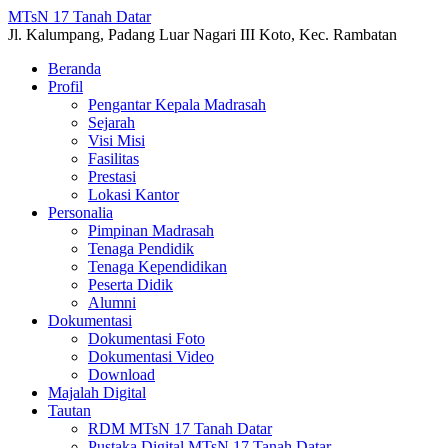
MTsN 17 Tanah Datar
Jl. Kalumpang, Padang Luar Nagari III Koto, Kec. Rambatan
Beranda
Profil
Pengantar Kepala Madrasah
Sejarah
Visi Misi
Fasilitas
Prestasi
Lokasi Kantor
Personalia
Pimpinan Madrasah
Tenaga Pendidik
Tenaga Kependidikan
Peserta Didik
Alumni
Dokumentasi
Dokumentasi Foto
Dokumentasi Video
Download
Majalah Digital
Tautan
RDM MTsN 17 Tanah Datar
Pustaka Digital MTsN 17 Tanah Datar