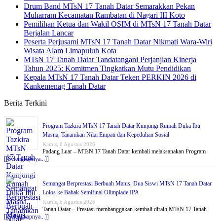
Drum Band MTsN 17 Tanah Datar Semarakkan Pekan
Muharram Kecamatan Rambatan di Nagari III Koto
Pemilihan Ketua dan Wakil OSIM di MTsN 17 Tanah Datar
Berjalan Lancar
Peserta Perjusami MTsN 17 Tanah Datar Nikmati Wara-Wiri
Wisata Alam Limapuluh Kota
MTsN 17 Tanah Datar Tandatangani Perjanjian Kinerja
Tahun 2025: Komitmen Tingkatkan Mutu Pendidikan
Kepala MTsN 17 Tanah Datar Teken PERKIN 2026 di
Kankemenag Tanah Datar
Berita Terkini
Program Tazkira MTsN 17 Tanah Datar Kunjungi Rumah Duka Ibu
Masna, Tanamkan Nilai Empati dan Kepedulian Sosial
Kamis, 6 Agustus 2026
Padang Luar – MTsN 17 Tanah Datar kembali melaksanakan Program
[[Selengkapnya...]]
Semangat Berprestasi Berbuah Manis, Dua Siswi MTsN 17 Tanah Datar
Lolos ke Babak Semifinal Olimpiade IPA
Kamis, 6 Agustus 2026
Tanah Datar – Prestasi membanggakan kembali diraih MTsN 17 Tanah
[[Selengkapnya...]]