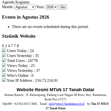
Tulisan
Agenda Kegiatan
Month:
Year:
Events in Agustus 2026
There are no events scheduled during this period.
Statistik Website
0
2
4
7
7
8
Users Today : 24
Users Yesterday : 35
Total Users : 24778
Views Today : 25
Views Yesterday : 37
Who's Online : 0
Your IP Address : 216.73.216.91
.
Website Resmi MTsN 17 Tanah Datar
Alamat Kantor : Jl. Kalumpang, Padang Luar Nagari III Koto, Kec. Rambatan,
Kode Pos 27271
Telp/HP. +62 813-6317-3045, Email :
info@mtsn17tanahdatar.sch.id
by
Tim IT MTsN
17 Tanah Datar