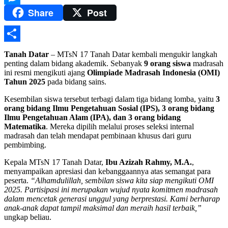
Share
Post
Messenger
Share
Tanah Datar
– MTsN 17 Tanah Datar kembali mengukir langkah
penting dalam bidang akademik. Sebanyak
9 orang siswa
madrasah
ini resmi mengikuti ajang
Olimpiade Madrasah Indonesia (OMI)
Tahun 2025
pada bidang sains.
Kesembilan siswa tersebut terbagi dalam tiga bidang lomba, yaitu
3
orang bidang Ilmu Pengetahuan Sosial (IPS), 3 orang bidang
Ilmu Pengetahuan Alam (IPA), dan 3 orang bidang
Matematika
. Mereka dipilih melalui proses seleksi internal
madrasah dan telah mendapat pembinaan khusus dari guru
pembimbing.
Kepala MTsN 17 Tanah Datar,
Ibu Azizah Rahmy, M.A.
,
menyampaikan apresiasi dan kebanggaannya atas semangat para
peserta.
“Alhamdulillah, sembilan siswa kita siap mengikuti OMI
2025. Partisipasi ini merupakan wujud nyata komitmen madrasah
dalam mencetak generasi unggul yang berprestasi. Kami berharap
anak-anak dapat tampil maksimal dan meraih hasil terbaik,”
ungkap beliau.