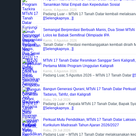
Tanamkan Nilai Empati dan Kepedulian Sosial
Kamis, 6 Agustus 2026
Padang Luar – MTsN 17 Tanah Datar kembali melaksa
[[Selengkapnya...]]
Semangat Berprestasi Berbuah Manis, Dua Siswi MTsN 
Lolos ke Babak Semifinal Olimpiade IPA
Kamis, 6 Agustus 2026
Tanah Datar – Prestasi membanggakan kembali diraih 
[[Selengkapnya...]]
MTsN 17 Tanah Datar Resmikan Sanggar Seni Kaligrafi
Pertama Miliki Program Unggulan Kaligrafi
Kamis, 6 Agustus 2026
Padang Luar, 5 Agustus 2026 – MTsN 17 Tanah Datar
[[
Bangun Generasi Qurani, MTsN 17 Tanah Datar Perkua
Tadarus, Tahfiz, dan Kaligrafi
Rabu, 29 Juli 2026
Padang Luar – Kepala MTsN 17 Tanah Datar, Bapak Sya
[[Selengkapnya...]]
Perkuat Mutu Pendidikan, MTsN 17 Tanah Datar Laksan
Kurikulum Madrasah Tahun Ajaran 2026/2027
Rabu, 29 Juli 2026
Padang Luar – MTsN 17 Tanah Datar melaksanakan kegi