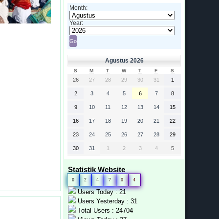
Month:
Year:
Agustus 2026
S
M
T
W
T
F
S
26
27
28
29
30
31
1
2
3
4
5
6
7
8
9
10
11
12
13
14
15
16
17
18
19
20
21
22
23
24
25
26
27
28
29
30
31
1
2
3
4
5
Statistik Website
0
2
4
7
0
4
Users Today : 21
Users Yesterday : 31
Total Users : 24704