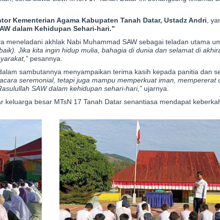
tor Kementerian Agama Kabupaten Tanah Datar, Ustadz Andri
, y
W dalam Kehidupan Sehari-hari.”
ya meneladani akhlak Nabi Muhammad SAW sebagai teladan utama um
k). Jika kita ingin hidup mulia, bahagia di dunia dan selamat di akhira
yarakat,”
pesannya.
 dalam sambutannya menyampaikan terima kasih kepada panitia dan se
i acara seremonial, tetapi juga mampu memperkuat iman, mempererat 
sulullah SAW dalam kehidupan sehari-hari,”
ujarnya.
ar keluarga besar MTsN 17 Tanah Datar senantiasa mendapat keberka