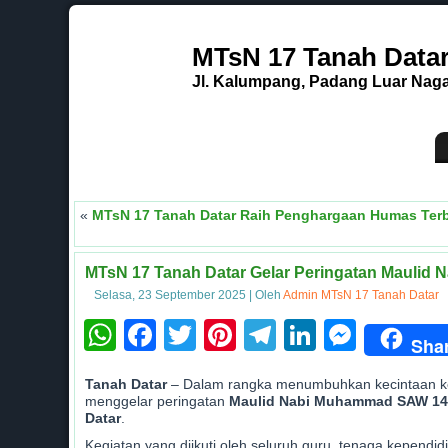
MTsN 17 Tanah Data
Jl. Kalumpang, Padang Luar Nagar
«
MTsN 17 Tanah Datar Raih Penghargaan Humas Ter
MTsN 17 Tanah Datar Gelar Peringatan Mauli
Selasa, 23 September 2025
|
Oleh
Admin MTsN 17 Tanah Datar
WhatsApp
Facebook
Twitter
Pinterest
Telegram
LinkedI
Mess
Sha
Tanah Datar
– Dalam rangka menumbuhkan kecintaan kep
menggelar peringatan
Maulid Nabi Muhammad SAW 144
Datar
.
Kegiatan yang diikuti oleh seluruh guru, tenaga kependi