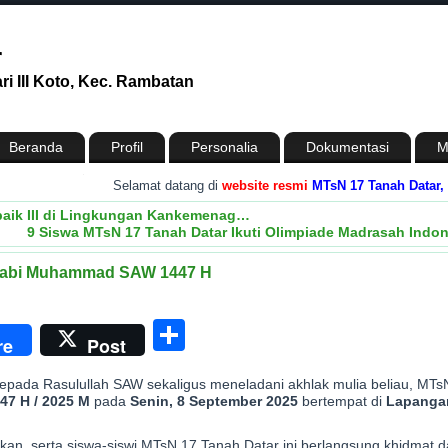
r
i III Koto, Kec. Rambatan
Beranda
Profil
Personalia
Dokumentasi
M
.
Selamat datang di
website resmi
MTsN 17 Tanah Datar, Provi
baik III di Lingkungan Kankemenag…
9 Siswa MTsN 17 Tanah Datar Ikuti Olimpiade Madrasah Indon
d Nabi Muhammad SAW 1447 H
n
enger
Share
re
Post
ada Rasulullah SAW sekaligus meneladani akhlak mulia beliau, MTs
7 H / 2025 M
pada
Senin, 8 September 2025
bertempat di
Lapanga
dikan, serta siswa-siswi MTsN 17 Tanah Datar ini berlangsung khidmat 