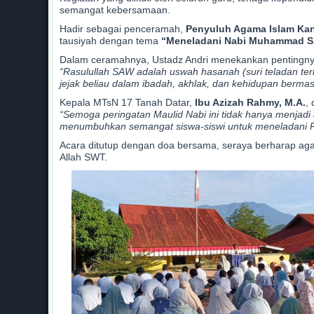
semangat kebersamaan.
Hadir sebagai penceramah,
Penyuluh Agama Islam Kan
tausiyah dengan tema
“Meneladani Nabi Muhammad SA
Dalam ceramahnya, Ustadz Andri menekankan pentingn
“Rasulullah SAW adalah uswah hasanah (suri teladan terbai
jejak beliau dalam ibadah, akhlak, dan kehidupan bermas
Kepala MTsN 17 Tanah Datar,
Ibu Azizah Rahmy, M.A.
,
“Semoga peringatan Maulid Nabi ini tidak hanya menjad
menumbuhkan semangat siswa-siswi untuk meneladani Ra
Acara ditutup dengan doa bersama, seraya berharap ag
Allah SWT.