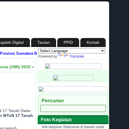
ajalah Digital
Tautan
PPID
Kontak
nsi Sumatera Barat
Media Informasi dan Silaturahmi antara Madrasah deng
Powered by
Translate
esia (OMI) 2025
»
Pencarian
N 17 Tanah Datar
n MTsN 17 Tanah
Foto Kegiatan
Klik tampilan Slideshow di bawah untuk
dan penuh