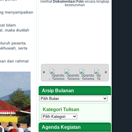
melihat
Dokumentasi Foto
secara lengkap
keseluruhan
ang menyampaikan
at Islam.
t, maka ikutilah
luruh peserta.
ukhuwah, serta
han dan rahmat
Arsip Bulanan
Arsip
Bulanan
Kategori Tulisan
Kategori
Tulisan
Agenda Kegiatan