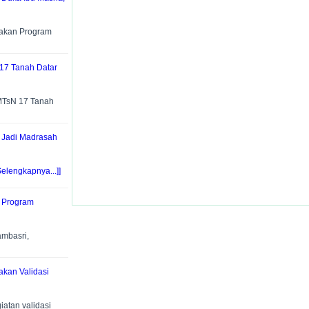
nakan Program
17 Tanah Datar
MTsN 17 Tanah
, Jadi Madrasah
Selengkapnya...]]
t Program
mbasri,
akan Validasi
atan validasi