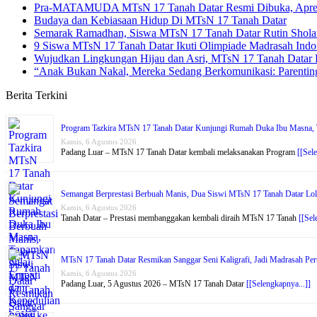
Pra-MATAMUDA MTsN 17 Tanah Datar Resmi Dibuka, Apresia
Budaya dan Kebiasaan Hidup Di MTsN 17 Tanah Datar
Semarak Ramadhan, Siswa MTsN 17 Tanah Datar Rutin Shola
9 Siswa MTsN 17 Tanah Datar Ikuti Olimpiade Madrasah Indo
Wujudkan Lingkungan Hijau dan Asri, MTsN 17 Tanah Datar 
“Anak Bukan Nakal, Mereka Sedang Berkomunikasi: Parenti
Berita Terkini
Program Tazkira MTsN 17 Tanah Datar Kunjungi Rumah Duka Ibu Masna, T
Kamis, 6 Agustus 2026
Padang Luar – MTsN 17 Tanah Datar kembali melaksanakan Program
[[Sel
Semangat Berprestasi Berbuah Manis, Dua Siswi MTsN 17 Tanah Datar Lol
Kamis, 6 Agustus 2026
Tanah Datar – Prestasi membanggakan kembali diraih MTsN 17 Tanah
[[Sel
MTsN 17 Tanah Datar Resmikan Sanggar Seni Kaligrafi, Jadi Madrasah Per
Kamis, 6 Agustus 2026
Padang Luar, 5 Agustus 2026 – MTsN 17 Tanah Datar
[[Selengkapnya...]]