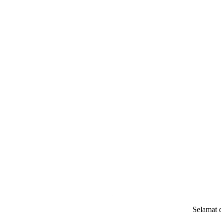
.
Selamat datang di