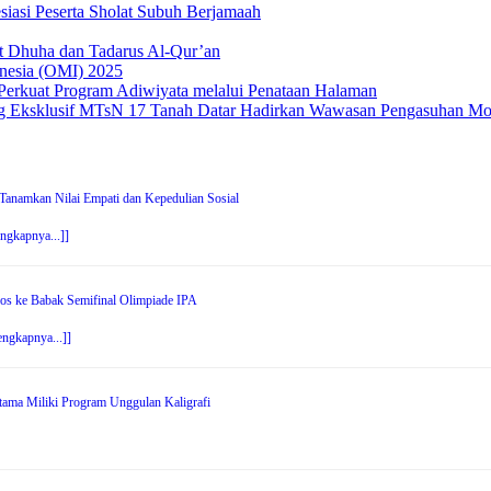
si Peserta Sholat Subuh Berjamaah
t Dhuha dan Tadarus Al-Qur’an
nesia (OMI) 2025
Perkuat Program Adiwiyata melalui Penataan Halaman
ng Eksklusif MTsN 17 Tanah Datar Hadirkan Wawasan Pengasuhan M
anamkan Nilai Empati dan Kepedulian Sosial
engkapnya...]]
os ke Babak Semifinal Olimpiade IPA
engkapnya...]]
tama Miliki Program Unggulan Kaligrafi