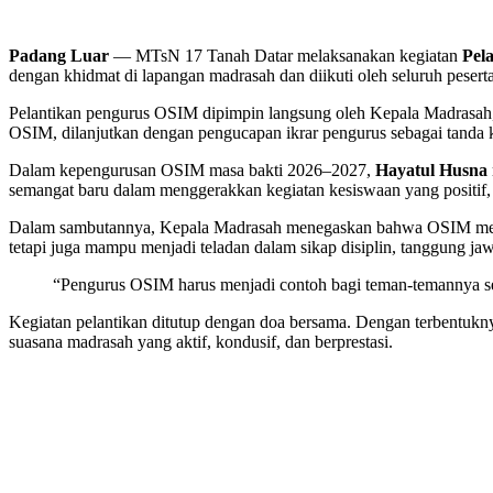
Share
Padang Luar
— MTsN 17 Tanah Datar melaksanakan kegiatan
Pel
dengan khidmat di lapangan madrasah dan diikuti oleh seluruh peserta 
Pelantikan pengurus OSIM dipimpin langsung oleh Kepala Madrasa
OSIM, dilanjutkan dengan pengucapan ikrar pengurus sebagai tanda 
Dalam kepengurusan OSIM masa bakti 2026–2027,
Hayatul Husna
semangat baru dalam menggerakkan kegiatan kesiswaan yang positif, k
Dalam sambutannya, Kepala Madrasah menegaskan bahwa OSIM merupa
tetapi juga mampu menjadi teladan dalam sikap disiplin, tanggung ja
“Pengurus OSIM harus menjadi contoh bagi teman-temannya se
Kegiatan pelantikan ditutup dengan doa bersama. Dengan terbentu
suasana madrasah yang aktif, kondusif, dan berprestasi.