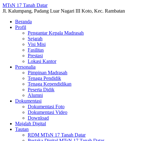
MTsN 17 Tanah Datar
Jl. Kalumpang, Padang Luar Nagari III Koto, Kec. Rambatan
Beranda
Profil
Pengantar Kepala Madrasah
Sejarah
Visi Misi
Fasilitas
Prestasi
Lokasi Kantor
Personalia
Pimpinan Madrasah
Tenaga Pendidik
Tenaga Kependidikan
Peserta Didik
Alumni
Dokumentasi
Dokumentasi Foto
Dokumentasi Video
Download
Majalah Digital
Tautan
RDM MTsN 17 Tanah Datar
Pustaka Digital MTsN 17 Tanah Datar