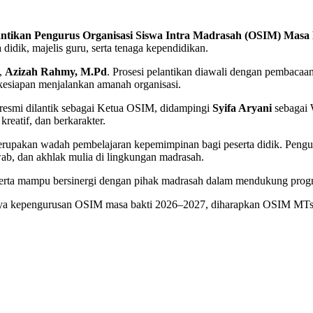
antikan Pengurus Organisasi Siswa Intra Madrasah (OSIM) Masa
didik, majelis guru, serta tenaga kependidikan.
h,
Azizah Rahmy, M.Pd
. Prosesi pelantikan diawali dengan pembaca
kesiapan menjalankan amanah organisasi.
resmi dilantik sebagai Ketua OSIM, didampingi
Syifa Aryani
sebagai
reatif, dan berkarakter.
kan wadah pembelajaran kepemimpinan bagi peserta didik. Pengurus 
wab, dan akhlak mulia di lingkungan madrasah.
rta mampu bersinergi dengan pihak madrasah dalam mendukung progra
knya kepengurusan OSIM masa bakti 2026–2027, diharapkan OSIM MTsN