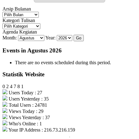
Arsip Bulanan
Arsip
Bulanan
Kategori Tulisan
Kategori
Tulisan
Agenda Kegiatan
Month:
Year:
Events in Agustus 2026
There are no events scheduled during this period.
Statistik Website
0
2
4
7
8
1
Users Today : 27
Users Yesterday : 35
Total Users : 24781
Views Today : 29
Views Yesterday : 37
Who's Online : 1
Your IP Address : 216.73.216.159
.