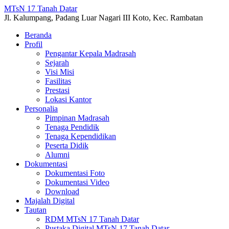
MTsN 17 Tanah Datar
Jl. Kalumpang, Padang Luar Nagari III Koto, Kec. Rambatan
Beranda
Profil
Pengantar Kepala Madrasah
Sejarah
Visi Misi
Fasilitas
Prestasi
Lokasi Kantor
Personalia
Pimpinan Madrasah
Tenaga Pendidik
Tenaga Kependidikan
Peserta Didik
Alumni
Dokumentasi
Dokumentasi Foto
Dokumentasi Video
Download
Majalah Digital
Tautan
RDM MTsN 17 Tanah Datar
Pustaka Digital MTsN 17 Tanah Datar