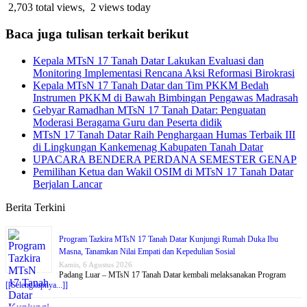
2,703 total views, 2 views today
Baca juga tulisan terkait berikut
Kepala MTsN 17 Tanah Datar Lakukan Evaluasi dan
Monitoring Implementasi Rencana Aksi Reformasi Birokrasi
Kepala MTsN 17 Tanah Datar dan Tim PKKM Bedah
Instrumen PKKM di Bawah Bimbingan Pengawas Madrasah
Gebyar Ramadhan MTsN 17 Tanah Datar: Penguatan
Moderasi Beragama Guru dan Peserta didik
MTsN 17 Tanah Datar Raih Penghargaan Humas Terbaik III
di Lingkungan Kankemenag Kabupaten Tanah Datar
UPACARA BENDERA PERDANA SEMESTER GENAP
Pemilihan Ketua dan Wakil OSIM di MTsN 17 Tanah Datar
Berjalan Lancar
Berita Terkini
Program Tazkira MTsN 17 Tanah Datar Kunjungi Rumah Duka Ibu
Masna, Tanamkan Nilai Empati dan Kepedulian Sosial
Kamis, 6 Agustus 2026
Padang Luar – MTsN 17 Tanah Datar kembali melaksanakan Program
[[Selengkapnya...]]