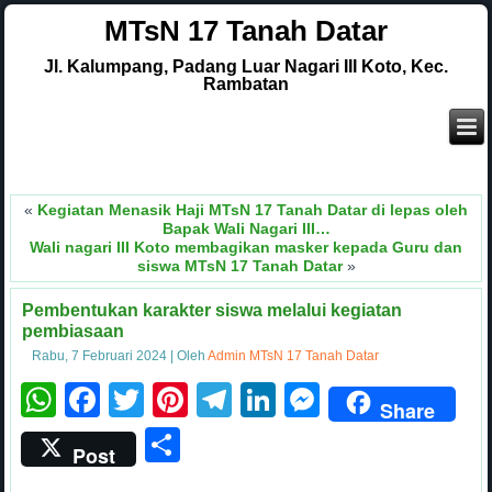
MTsN 17 Tanah Datar
Jl. Kalumpang, Padang Luar Nagari III Koto, Kec.
Rambatan
.
«
Kegiatan Menasik Haji MTsN 17 Tanah Datar di lepas oleh
Bapak Wali Nagari III…
Wali nagari III Koto membagikan masker kepada Guru dan
siswa MTsN 17 Tanah Datar
»
Pembentukan karakter siswa melalui kegiatan
pembiasaan
Rabu, 7 Februari 2024
|
Oleh
Admin MTsN 17 Tanah Datar
WhatsApp
Facebook
Twitter
Pinterest
Telegram
LinkedIn
Messenge
Share
Share
Post