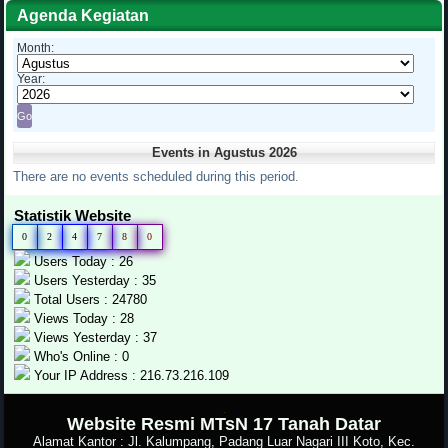
Agenda Kegiatan
Month:
Year:
Events in Agustus 2026
There are no events scheduled during this period.
Statistik Website
0
2
4
7
8
0
Users Today : 26
Users Yesterday : 35
Total Users : 24780
Views Today : 28
Views Yesterday : 37
Who's Online : 0
Your IP Address : 216.73.216.109
.
Website Resmi MTsN 17 Tanah Datar
Alamat Kantor : Jl. Kalumpang, Padang Luar Nagari III Koto, Kec.