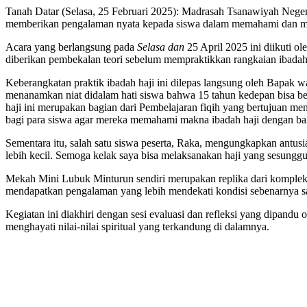
Share
Tanah Datar (Selasa, 25 Februari 2025): Madrasah Tsanawiyah Neger
memberikan pengalaman nyata kepada siswa dalam memahami dan mel
Acara yang berlangsung pada
Selasa dan
25 April 2025 ini diikuti o
diberikan pembekalan teori sebelum mempraktikkan rangkaian ibadah haj
Keberangkatan praktik ibadah haji ini dilepas langsung oleh Bapak 
menanamkan niat didalam hati siswa bahwa 15 tahun kedepan bisa 
haji ini merupakan bagian dari Pembelajaran fiqih yang bertujuan 
bagi para siswa agar mereka memahami makna ibadah haji dengan bai
Sementara itu, salah satu siswa peserta, Raka, mengungkapkan antus
lebih kecil. Semoga kelak saya bisa melaksanakan haji yang sesungg
Mekah Mini Lubuk Minturun sendiri merupakan replika dari kompleks i
mendapatkan pengalaman yang lebih mendekati kondisi sebenarnya sa
Kegiatan ini diakhiri dengan sesi evaluasi dan refleksi yang dipandu 
menghayati nilai-nilai spiritual yang terkandung di dalamnya.