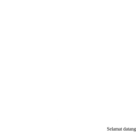
.
Selamat datang di
websi