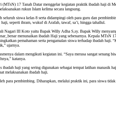
i (MTsN) 17 Tanah Datar menggelar kegiatan praktik ibadah haji di M
aksanakan rukun Islam kelima secara langsung.
leh seluruh siswa kelas 8 serta didampingi oleh para guru dan pembimbi
i, seperti ihram, wukuf di Arafah, tawaf, sa’i, hingga tahallul.
wali Nagari III Koto yaitu Bapak Willy Adha S,sy. Bapak Willy menyam
benar_benar menunaikan ibadah Haji yang sebenarnya. Kepala MTsN 1
meningkatkan pemahaman serta pengamalan siswa terhadap ibadah haji. 
k,” ujarnya.
iasmenya dalam mengikuti kegiatan ini. “Saya merasa sangat senang b
uhnya,” katanya.
badah haji yang sering digunakan sebagai tempat latihan manasik haji 
at melaksanakan ibadah haji.
oleh para pembimbing. Diharapkan, melalui praktik ini, para siswa tida