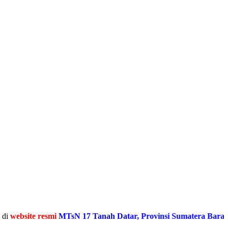
te resmi
MTsN 17 Tanah Datar, Provinsi Sumatera Barat
Media I