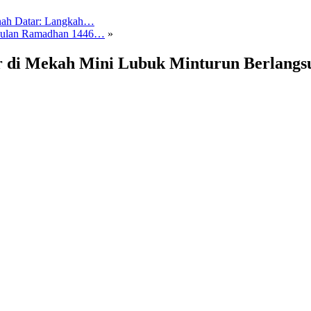
nah Datar: Langkah…
 Bulan Ramadhan 1446…
»
r di Mekah Mini Lubuk Minturun Berlang