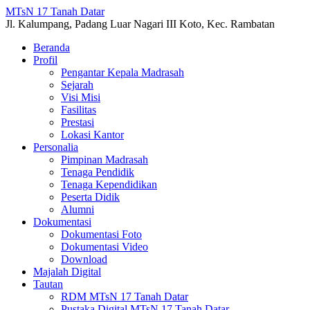
MTsN 17 Tanah Datar
Jl. Kalumpang, Padang Luar Nagari III Koto, Kec. Rambatan
Beranda
Profil
Pengantar Kepala Madrasah
Sejarah
Visi Misi
Fasilitas
Prestasi
Lokasi Kantor
Personalia
Pimpinan Madrasah
Tenaga Pendidik
Tenaga Kependidikan
Peserta Didik
Alumni
Dokumentasi
Dokumentasi Foto
Dokumentasi Video
Download
Majalah Digital
Tautan
RDM MTsN 17 Tanah Datar
Pustaka Digital MTsN 17 Tanah Datar