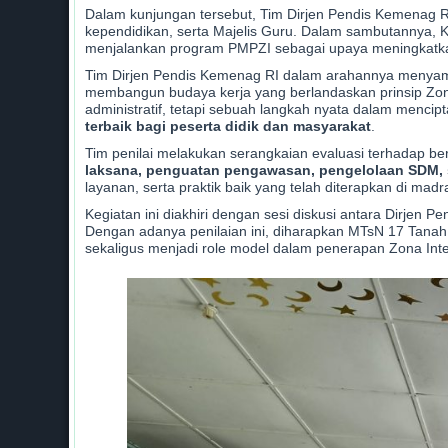
Dalam kunjungan tersebut, Tim Dirjen Pendis Kemenag R
kependidikan, serta Majelis Guru. Dalam sambutannya
menjalankan program PMPZI sebagai upaya meningkatkan pe
Tim Dirjen Pendis Kemenag RI dalam arahannya menyamp
membangun budaya kerja yang berlandaskan prinsip Zon
administratif, tetapi sebuah langkah nyata dalam mencip
terbaik bagi peserta didik dan masyarakat
.
Tim penilai melakukan serangkaian evaluasi terhadap b
laksana, penguatan pengawasan, pengelolaan SDM, s
layanan, serta praktik baik yang telah diterapkan di madr
Kegiatan ini diakhiri dengan sesi diskusi antara Dirjen 
Dengan adanya penilaian ini, diharapkan MTsN 17 Tanah 
sekaligus menjadi role model dalam penerapan Zona Inte