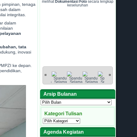
melihat
Dokumentasi Foto
secara lengkap
n pimpinan, tenaga
keseluruhan
asah dalam
i integritas.
ar dalam
nilaian
 pelayanan
ubahan, tata
dukung, inovasi
n PMPZI ke depan.
pendidikan,
Arsip Bulanan
Arsip
Bulanan
Kategori Tulisan
Kategori
Tulisan
Agenda Kegiatan