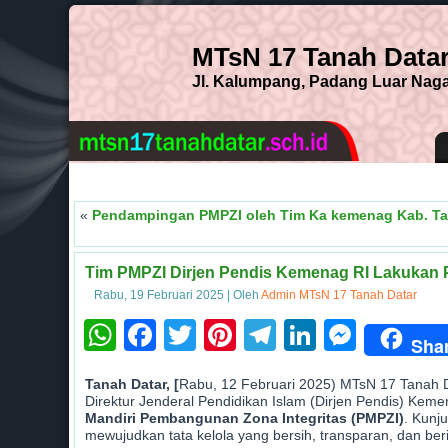
MTsN 17 Tanah Data
Jl. Kalumpang, Padang Luar Nagar
«
Pendampingan PMPZI oleh Tim Ka kemenag Kab. Tan
Tim PMPZI Dirjen Pendis Kemenag RI Lakukan 
Rabu, 19 Februari 2025
|
Oleh
Admin MTsN 17 Tanah Datar
WhatsApp
Facebook
Twitter
Pinterest
Telegram
LinkedI
Mess
Sha
Tanah Datar, [
Rabu, 12 Februari 2025) MTsN 17 Tanah 
Direktur Jenderal Pendidikan Islam (Dirjen Pendis) Kem
Mandiri Pembangunan Zona Integritas (PMPZI)
. Kunj
mewujudkan tata kelola yang bersih, transparan, dan beri