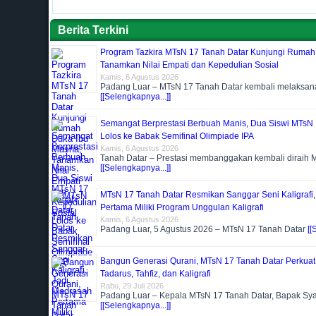
Berita Terkini
Program Tazkira MTsN 17 Tanah Datar Kunjungi Rumah
Tanamkan Nilai Empati dan Kepedulian Sosial
Kamis, 6 Agustus 2026
Padang Luar – MTsN 17 Tanah Datar kembali melaksa
[[Selengkapnya...]]
Semangat Berprestasi Berbuah Manis, Dua Siswi MTsN 
Lolos ke Babak Semifinal Olimpiade IPA
Kamis, 6 Agustus 2026
Tanah Datar – Prestasi membanggakan kembali diraih 
[[Selengkapnya...]]
MTsN 17 Tanah Datar Resmikan Sanggar Seni Kaligrafi
Pertama Miliki Program Unggulan Kaligrafi
Kamis, 6 Agustus 2026
Padang Luar, 5 Agustus 2026 – MTsN 17 Tanah Datar
[[
Bangun Generasi Qurani, MTsN 17 Tanah Datar Perkua
Tadarus, Tahfiz, dan Kaligrafi
Rabu, 29 Juli 2026
Padang Luar – Kepala MTsN 17 Tanah Datar, Bapak Sya
[[Selengkapnya...]]