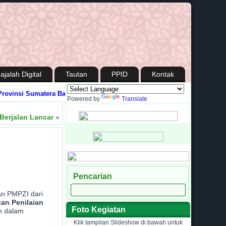
ajalah Digital
Tautan
PPID
Kontak
Sumatera Barat
Media Informasi dan Silaturahmi antara Madrasah dengan M
Powered by
Translate
Berjalan Lancar
»
Pencarian
an PMPZI dari
an Penilaian
Foto Kegiatan
h dalam
Klik tampilan Slideshow di bawah untuk