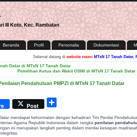
r
i III Koto, Kec. Rambatan
Beranda
Profil
Personalia
Dokumentasi
M
.
Selamat datang di
website resmi
MTsN 17 Tanah Datar, Provinsi 
ah Datar di MTsN 17 Tanah Datar
Pemilihan Ketua dan Wakil OSIM di MTsN 17 Tanah Datar 
Penilaian Pendahuluan PMPZI di MTsN 17 Tanah Datar
n
enger
Share
re
Post
Datar mendapat kehormatan dengan kehadiran Tim Penilai Pendahulu
enterian Agama Republik Indonesia dalam rangka
penilaian pendahulu
ungan ini merupakan langkah penting dalam menilai kesiapan madrasa
ntegritas.