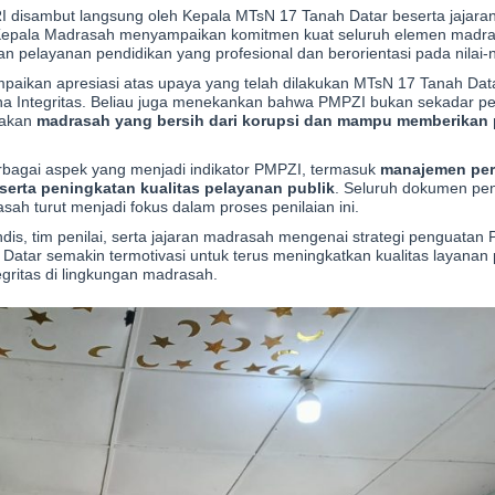
I disambut langsung oleh Kepala MTsN 17 Tanah Datar beserta jajara
, Kepala Madrasah menyampaikan komitmen kuat seluruh elemen madr
layanan pendidikan yang profesional dan berorientasi pada nilai-nila
aikan apresiasi atas upaya yang telah dilakukan MTsN 17 Tanah Dat
a Integritas. Beliau juga menekankan bahwa PMPZI bukan sekadar pe
takan
madrasah yang bersih dari korupsi dan mampu memberikan
erbagai aspek yang menjadi indikator PMPZI, termasuk
manajemen per
erta peningkatan kualitas pelayanan publik
. Seluruh dokumen pen
asah turut menjadi fokus dalam proses penilaian ini.
Pendis, tim penilai, serta jajaran madrasah mengenai strategi penguata
Datar semakin termotivasi untuk terus meningkatkan kualitas layanan 
gritas di lingkungan madrasah.