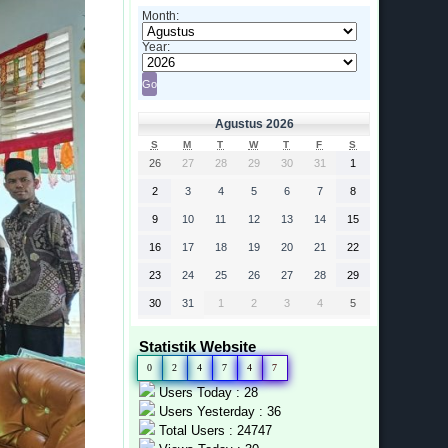
Month:
Year:
Agustus 2026
S
M
T
W
T
F
S
26
27
28
29
30
31
1
2
3
4
5
6
7
8
9
10
11
12
13
14
15
16
17
18
19
20
21
22
23
24
25
26
27
28
29
30
31
1
2
3
4
5
Statistik Website
0
2
4
7
4
7
Users Today : 28
Users Yesterday : 36
Total Users : 24747